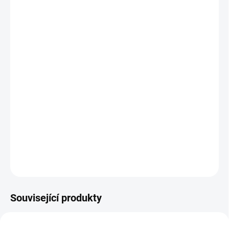
DORUČENÍ
−
+
Přidat do košíku
Sisu 2 /
Sisu: Road to Revenge
(2025), režie: Jalmari Helander
Finský veterán Aatami Korpi se vrací k místu rodinné
tragédie, rozebere zničený dům a vydává se ho znovu
postavit na bezpečném místě. Minulost ho však dostihne
a cesta se mění v neúprosný a krvavý boj o přežití.
DETAILNÍ INFORMACE
ZEPTAT SE
HLÍDAT
Související produkty
TIP
TIP