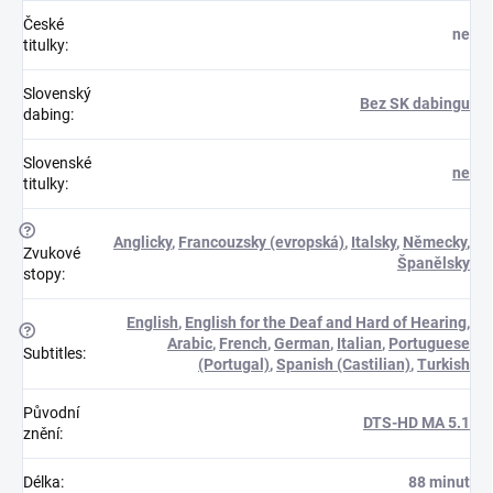
České
ne
titulky
:
Slovenský
Bez SK dabingu
dabing
:
Slovenské
ne
titulky
:
?
Anglicky
,
Francouzsky (evropská)
,
Italsky
,
Německy
,
Zvukové
Španělsky
stopy
:
English
,
English for the Deaf and Hard of Hearing
,
?
Arabic
,
French
,
German
,
Italian
,
Portuguese
Subtitles
:
(Portugal)
,
Spanish (Castilian)
,
Turkish
Původní
DTS-HD MA 5.1
znění
:
Délka
:
88 minut