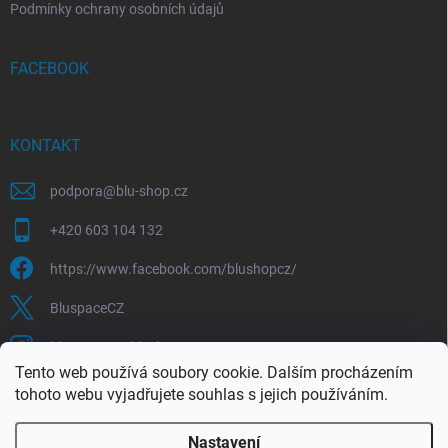
Podmínky ochrany osobních údajů
FACEBOOK
KONTAKT
podpora
@
blu-shop.cz
+420 603 104 132
https://www.facebook.com/blushopcz/
BluspaceCZ
bluspace.cz_blushop.cz
Tento web používá soubory cookie. Dalším procházením
tohoto webu vyjadřujete souhlas s jejich používáním.
Blu-space.cz
Blu-shop.cz
Štěpán Čermák
Nastavení