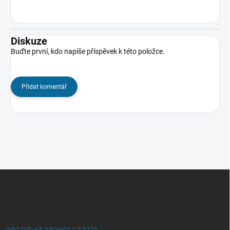
Diskuze
Buďte první, kdo napíše příspěvek k této položce.
Přidat komentář
Z
á
p
a
t