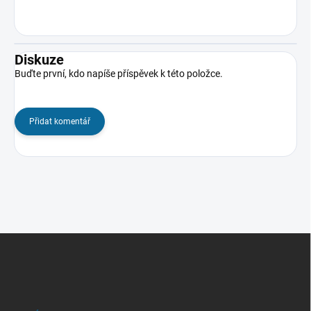
Diskuze
Buďte první, kdo napíše příspěvek k této položce.
Přidat komentář
Z
á
p
a
t