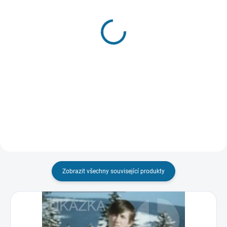
SKLADEM
(1 KS)
VYPRODÁNO, POUŽIJTE FUNKCI
"HLÍDAT"
Teorie tygra
Slavnosti sněženek
399 Kč
(Nově digitalizovaná verze)
Do košíku
299 Kč
Detail
Zobrazit všechny související produkty