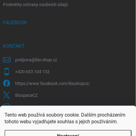
Podmínky ochrany osobních údajů
FACEBOOK
KONTAKT
podpora
@
blu-shop.cz
+420 603 104 132
https://www.facebook.com/blushopcz/
BluspaceCZ
bluspace.cz_blushop.cz
Tento web používá soubory cookie. Dalším procházením
tohoto webu vyjadřujete souhlas s jejich používáním.
Blu-space.cz
Blu-shop.cz
Štěpán Čermák