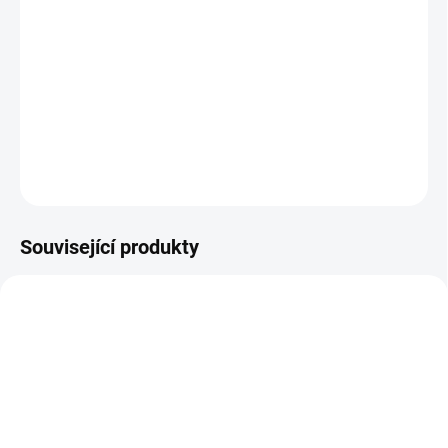
Kultovní česká komedie z prostředí školního lyžařského
kurzu sleduje partu studentů, jejich první lásky, rivalitu i
trapasy na horách, kde nechybí svérázný humor ani lehká
dávka nostalgie.
DETAILNÍ INFORMACE
ZEPTAT SE
HLÍDAT
Související produkty
TIP
TIP