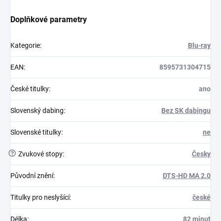
Doplňkové parametry
Kategorie
:
Blu-ray
EAN
:
8595731304715
České titulky
:
ano
Slovenský dabing
:
Bez SK dabingu
Slovenské titulky
:
ne
?
Zvukové stopy
:
Česky
Původní znění
:
DTS-HD MA 2.0
Titulky pro neslyšící
:
české
Délka
:
82 minut