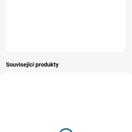
škraloup z minulosti. Když je však geniálním zločincem
přepadena banka s mnoha rukojmími, možná je tu šance,
jak si reputaci napravit.
DETAILNÍ INFORMACE
ZEPTAT SE
HLÍDAT
Související produkty
SKLADEM
(1 KS)
VYPRODÁNO, POUŽIJTE FUNKCI