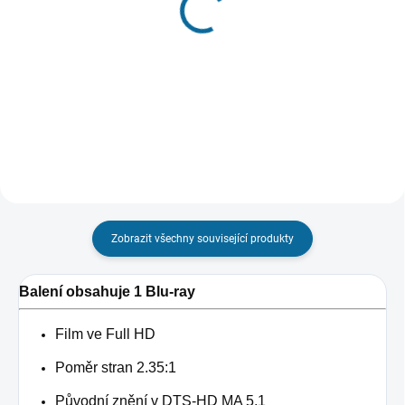
"HLÍDAT"
Ave, Caesar!
Kontraband
199 Kč
189 Kč
Do košíku
Detail
Zobrazit všechny související produkty
Balení obsahuje 1 Blu-ray
Film ve Full HD
Poměr stran 2.35:1
Původní znění v DTS-HD MA 5.1