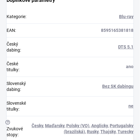
Doplňkové parametry
Kategorie
:
Blu-ray
EAN
:
8595165381818
Český
DTS 5.1
dabing
:
České
ano
titulky
:
Slovenský
Bez SK dabingu
dabing
:
Slovenské
ne
titulky
:
?
Česky
,
Maďarsky
,
Polsky (VO)
,
Anglicky
,
Portugalsky
Zvukové
(brazilská)
,
Rusky
,
Thajsky
,
Turecky
stopy
: