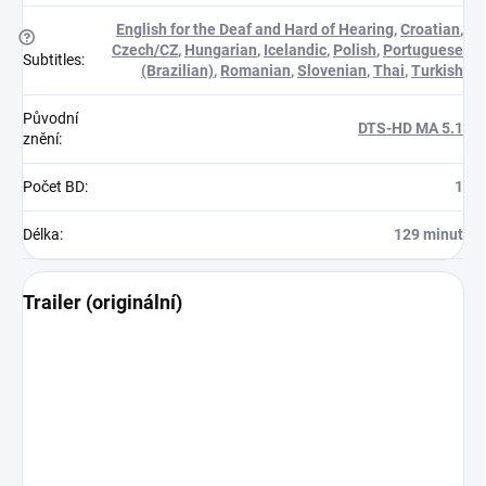
English for the Deaf and Hard of Hearing
,
Croatian
,
?
Czech/CZ
,
Hungarian
,
Icelandic
,
Polish
,
Portuguese
Subtitles
:
(Brazilian)
,
Romanian
,
Slovenian
,
Thai
,
Turkish
Původní
DTS-HD MA 5.1
znění
:
Počet BD
:
1
Délka
:
129 minut
Trailer (originální)