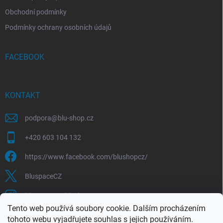
Obchodní podmínky
Podmínky ochrany osobních údajů
FACEBOOK
KONTAKT
podpora
@
blu-shop.cz
+420 603 104 132
https://www.facebook.com/blushopcz/
BluspaceCZ
bluspace.cz_blushop.cz
Tento web používá soubory cookie. Dalším procházením
tohoto webu vyjadřujete souhlas s jejich používáním.