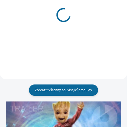
SKLADEM
(1 KS)
VYPRODÁNO, POUŽIJTE FUNKCI
"HLÍDAT"
Captain America:
Doctor Strange
Občanská válka
(3D)
199 Kč
599 Kč
Detail
Do košíku
Zobrazit všechny související produkty