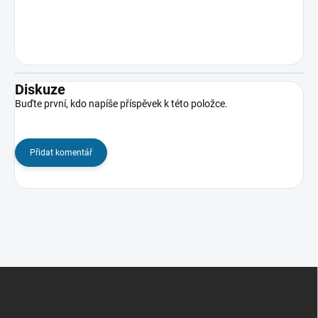
Diskuze
Buďte první, kdo napíše příspěvek k této položce.
Přidat komentář
Z
á
p