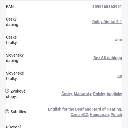
EAN
:
8595165363951
Český
Dolby Digital 5.1
dabing
:
České
ano
titulky
:
Slovenský
Bez SK dabingu
dabing
:
Slovenské
ne
titulky
:
?
Zvukové
Česky
,
Maďarsky
,
Polsky
,
Anglicky
stopy
:
English for the Deaf and Hard of Hearing
,
?
Subtitles
:
Czech/CZ
,
Hungarian
,
Polish
Původní