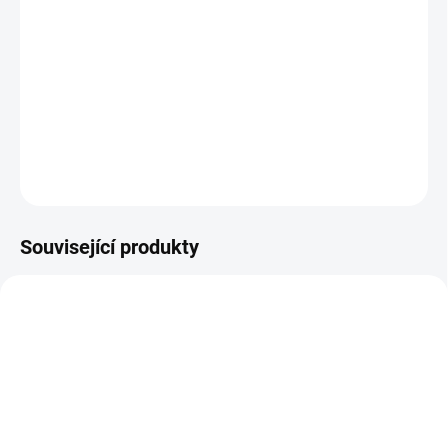
Strážci se vydávají za hranice galaxie, aby tu Peter
konečně poznal svého skutečného otce. Cestou si
klasicky udělají spoustu nepřátel. Další vesmírné
dobrodružství začíná.
DETAILNÍ INFORMACE
ZEPTAT SE
HLÍDAT
Související produkty
TIP