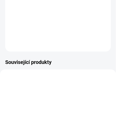
Skynet při pokusu odstranění Johna Connora několikrát
neuspěl. Teď ale posílá svého doposud nejvyspělejšího
Terminátora: T-X. Na pomoc Johnovi přichází naopak
poněkud zastaralý T-100.
DETAILNÍ INFORMACE
ZEPTAT SE
HLÍDAT
Související produkty
VYPRODÁNO, POUŽIJTE FUNKCI
SKLADEM