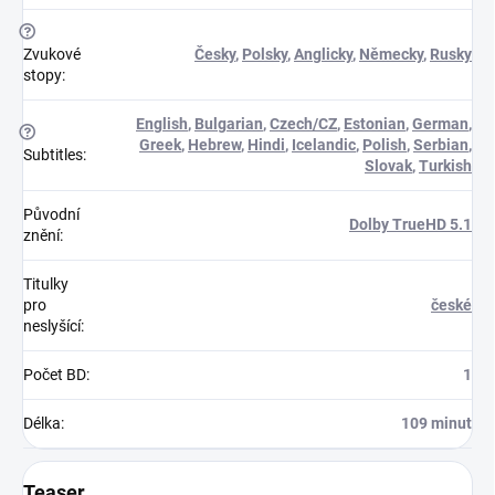
?
Zvukové
Česky
,
Polsky
,
Anglicky
,
Německy
,
Rusky
stopy
:
English
,
Bulgarian
,
Czech/CZ
,
Estonian
,
German
,
?
Greek
,
Hebrew
,
Hindi
,
Icelandic
,
Polish
,
Serbian
,
Subtitles
:
Slovak
,
Turkish
Původní
Dolby TrueHD 5.1
znění
:
Titulky
pro
české
neslyšící
:
Počet BD
:
1
Délka
:
109 minut
Teaser