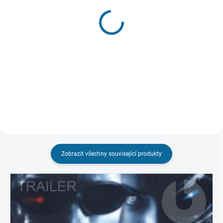
"HLÍDAT"
(2 KS)
Ex Machina
Univerzální voják
Bez CZ
189 Kč
299 Kč
Detail
Do košíku
Zobrazit všechny související produkty