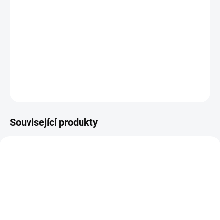
Vesmíru hrozí další nebezpečí, když se po stovkách let
probouzejí temní elfové. K jejich porážce se musí Thor
spojit s proradným bratrem Lokim a vrátí se i na Zemi, kde
žije jeho láska Jane.
DETAILNÍ INFORMACE
ZEPTAT SE
HLÍDAT
Související produkty