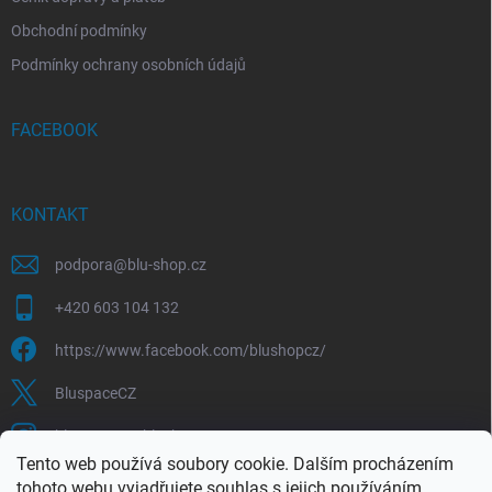
Obchodní podmínky
Podmínky ochrany osobních údajů
FACEBOOK
KONTAKT
podpora
@
blu-shop.cz
+420 603 104 132
https://www.facebook.com/blushopcz/
BluspaceCZ
bluspace.cz_blushop.cz
Tento web používá soubory cookie. Dalším procházením
tohoto webu vyjadřujete souhlas s jejich používáním.