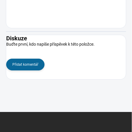
Diskuze
Buďte první, kdo napíše příspěvek k této položce.
Přidat komentář
Z
á
p