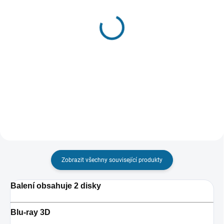
VYPRODÁNO. NABÍZÍME
VYPRODÁNO, POUŽIJTE FUNKCI
ALTERNATIVY
"HLÍDAT"
Batman vs. Superman:
Power Rangers - Strážci
Úsvit spravedlnosti
vesmíru
(3D, Prodloužená i původní
349 Kč
verze)
689 Kč
Detail
Detail
Zobrazit všechny související produkty
Balení obsahuje 2 disky
Blu-ray 3D