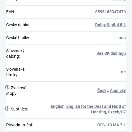
EAN
:
8595165347470
Český dabing
:
Dolby Digital 5.1
České titulky
:
ano
Slovenský
Bez SK dabingu
dabing
:
Slovenské
ne
titulky
:
?
Zvukové
Česky
,
Anglicky
stopy
:
English
,
English for the Deaf and Hard of
?
Subtitles
:
Hearing
,
Czech/CZ
Původní znění
:
DTS-HD MA 7.1