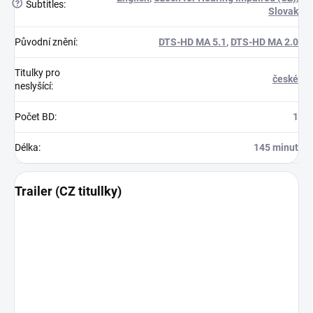
?
Subtitles
:
Slovak
Původní znění
:
DTS-HD MA 5.1
,
DTS-HD MA 2.0
Titulky pro
české
neslyšící
:
Počet BD
:
1
Délka
:
145 minut
Trailer (CZ titullky)