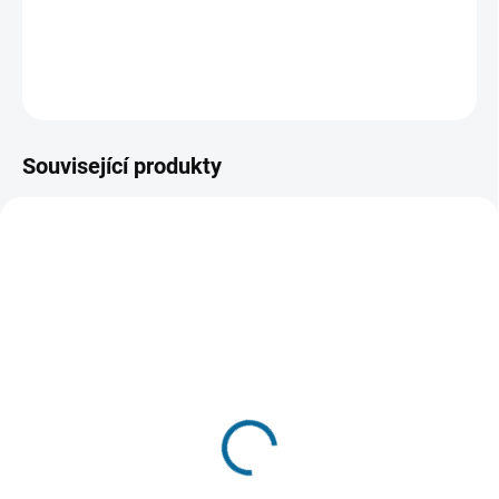
volební kampaň a dostal ji tak k moci.
DETAILNÍ INFORMACE
ZEPTAT SE
HLÍDAT
Související produkty
TIP
VYPRODÁNO, POUŽIJTE FUNKCI
SKLADEM
"HLÍDAT"
(1 KS)
Milada
Pelíšky
(Remasterovaná verze)
99 Kč
189 Kč