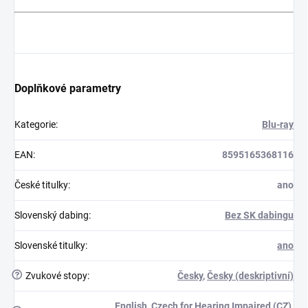
Doplňkové parametry
Kategorie
:
Blu-ray
EAN
:
8595165368116
České titulky
:
ano
Slovenský dabing
:
Bez SK dabingu
Slovenské titulky
:
ano
?
Zvukové stopy
:
Česky
,
Česky (deskriptivní)
English
,
Czech for Hearing Impaired (CZ)
,