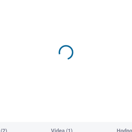
SKLADEM
SKL
(1 KS)
(
y macho
Tahle země není pro st
9 Kč
199 Kč
Do košíku
Do košíku
(2)
Videa (1)
Hodno