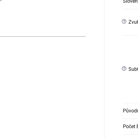
Slovens
?
Zvuk
?
Subt
Původn
Počet 