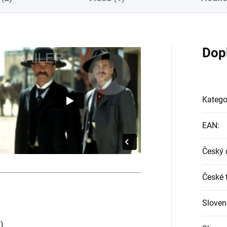
Dop
Katego
EAN
:
Český 
České t
Sloven
)