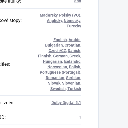
ké titulky
:
ano
Maďarsky
,
Polsky (VO)
,
ové stopy
:
Anglicky
,
Německy
,
Turecky
English
,
Arabic
,
Bulgarian
,
Croatian
,
Czech/CZ
,
Danish
,
Finnish
,
German
,
Greek
,
Hungarian
,
Icelandic
,
itles
:
Norwegian
,
Polish
,
Portuguese (Portugal)
,
Romanian
,
Serbian
,
Slovak
,
Slovenian
,
Swedish
,
Turkish
í znění
:
Dolby Digital 5.1
BD
:
1