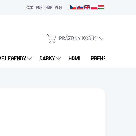
|
CZK
EUR
HUF
PLN
PRÁZDNÝ KOŠÍK
NÁKUPNÍ
KOŠÍK
VÉ LEGENDY
DÁRKY
HDMI
PŘEHRÁVAČE
NKCI "HLÍDAT"