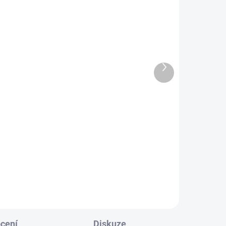
Další
produkt
SKLADEM
ADEM
(1 KS)
1 KS)
Řežba v Tombstone
arý
189 Kč
Do košíku
cení
Diskuze