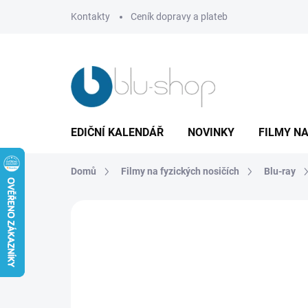
Přejít
Kontakty
Ceník dopravy a plateb
na
obsah
EDIČNÍ KALENDÁŘ
NOVINKY
FILMY NA
Domů
Filmy na fyzických nosičích
Blu-ray
Neohodnoceno
Podrobnosti hodnoce
TIP