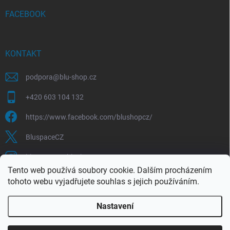
FACEBOOK
KONTAKT
podpora
@
blu-shop.cz
+420 603 104 132
https://www.facebook.com/blushopcz/
BluspaceCZ
bluspace.cz_blushop.cz
Tento web používá soubory cookie. Dalším procházením
tohoto webu vyjadřujete souhlas s jejich používáním.
Blu-space.cz
Blu-shop.cz
Štěpán Čermák
Nastavení