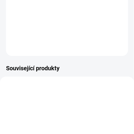
Kolekce se všemi čtyřmi filmy sleduje příběhy oživlých
hraček vedených odvážným kovbojem Woodym a
Buzzem Rakeťákem, kteří se spolu se svými přáteli
vydávají na úžasná dobrodružství.
DETAILNÍ INFORMACE
ZEPTAT SE
HLÍDAT
Související produkty
TIP
TIP
VYPRODÁNO, POUŽIJTE FUNKCI
"HLÍDAT"