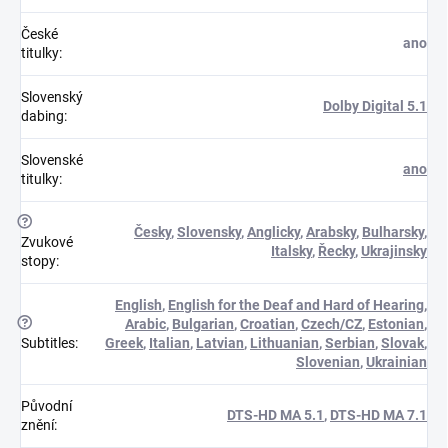
České
ano
titulky
:
Slovenský
Dolby Digital 5.1
dabing
:
Slovenské
ano
titulky
:
?
Česky
,
Slovensky
,
Anglicky
,
Arabsky
,
Bulharsky
,
Zvukové
Italsky
,
Řecky
,
Ukrajinsky
stopy
:
English
,
English for the Deaf and Hard of Hearing
,
?
Arabic
,
Bulgarian
,
Croatian
,
Czech/CZ
,
Estonian
,
Subtitles
:
Greek
,
Italian
,
Latvian
,
Lithuanian
,
Serbian
,
Slovak
,
Slovenian
,
Ukrainian
Původní
DTS-HD MA 5.1
,
DTS-HD MA 7.1
znění
: