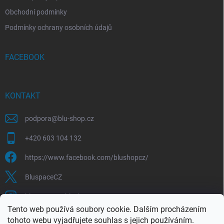
Obchodní podmínky
Podmínky ochrany osobních údajů
FACEBOOK
KONTAKT
podpora
@
blu-shop.cz
+420 603 104 132
https://www.facebook.com/blushopcz/
BluspaceCZ
bluspace.cz_blushop.cz
Tento web používá soubory cookie. Dalším procházením
tohoto webu vyjadřujete souhlas s jejich používáním.