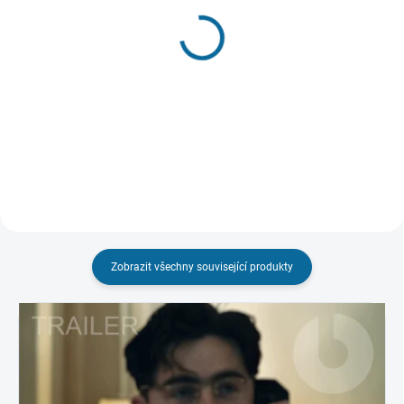
SKLADEM
SKLADEM
(2 KS)
(1 KS)
Hráč
Cesta zpátky
(2002)
189 Kč
189 Kč
Do košíku
Do košíku
Zobrazit všechny související produkty