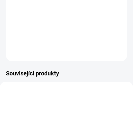
Mladý a ambiciózní hráč stolního tenisu Marty Mauser se
snaží prosadit mezi elitu a stát se šampionem. V zákulisí
turnajů i mimo ně ale bojuje s konkurencí, vlastním egem
i nezdravou touhou po úspěchu.
DETAILNÍ INFORMACE
ZEPTAT SE
HLÍDAT
Související produkty
TIP