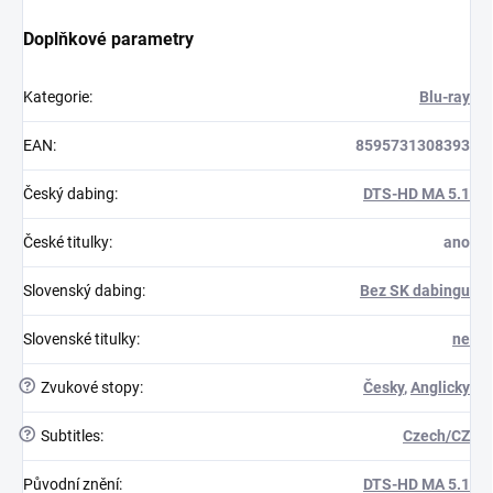
Doplňkové parametry
Kategorie
:
Blu-ray
EAN
:
8595731308393
Český dabing
:
DTS-HD MA 5.1
České titulky
:
ano
Slovenský dabing
:
Bez SK dabingu
Slovenské titulky
:
ne
?
Zvukové stopy
:
Česky
,
Anglicky
?
Subtitles
:
Czech/CZ
Původní znění
:
DTS-HD MA 5.1