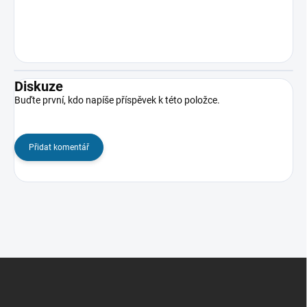
Diskuze
Buďte první, kdo napíše příspěvek k této položce.
Přidat komentář
Z
á
p