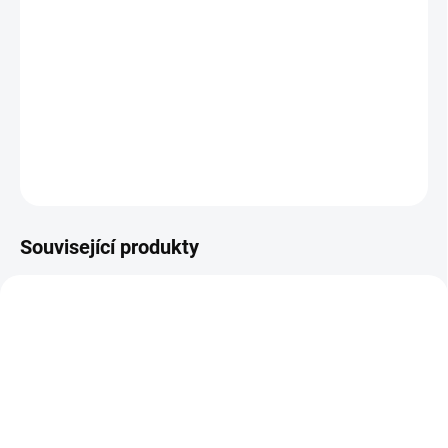
Na počátku 20. století vede svéhlavá Karen se svým
záletným manželem kávovou plantáž v Keni. Ke svému
úžasu brzy zjistí, že se zamilovala do země, jejích
obyvatel a tajemného britského lovce.
DETAILNÍ INFORMACE
ZEPTAT SE
HLÍDAT
Související produkty
TIP