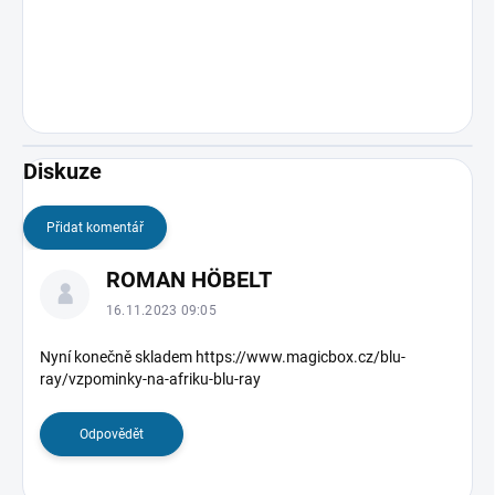
Diskuze
Přidat komentář
V
ROMAN HÖBELT
ý
p
16.11.2023 09:05
i
s
Nyní konečně skladem https://www.magicbox.cz/blu-
ray/vzpominky-na-afriku-blu-ray
d
i
s
Odpovědět
k
u