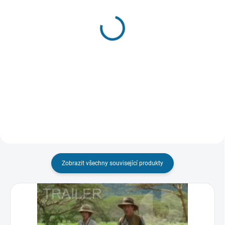
VYPRODÁNO, POUŽIJTE FUNKCI
"HLÍDAT"
SKLADEM DO 3 DNŮ
Austrálie
Honba za diamantem +
199 Kč
Honba za klenotem Nilu
(Kolekce)
Detail
329 Kč
Do košíku
Zobrazit všechny související produkty