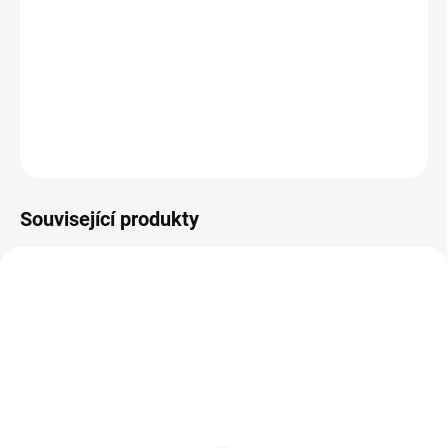
Japonska, kde se střetne s jemu cizí kulturou a hlavně s
dávným přítelem, kterého osud a bohatství přetavily ve
Wolverinovu doposud největší nemesis.
DETAILNÍ INFORMACE
ZEPTAT SE
HLÍDAT
Související produkty
TIP
SKLADEM
VYPRODÁNO, POUŽIJTE FUNKCI
(1 KS)
"HLÍDAT"