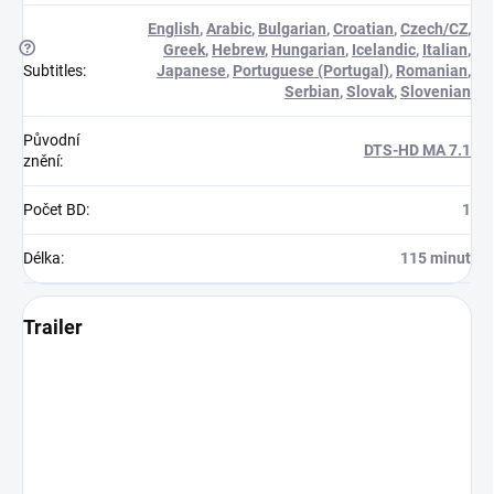
English
,
Arabic
,
Bulgarian
,
Croatian
,
Czech/CZ
,
?
Greek
,
Hebrew
,
Hungarian
,
Icelandic
,
Italian
,
Subtitles
:
Japanese
,
Portuguese (Portugal)
,
Romanian
,
Serbian
,
Slovak
,
Slovenian
Původní
DTS-HD MA 7.1
znění
:
Počet BD
:
1
Délka
:
115 minut
Trailer