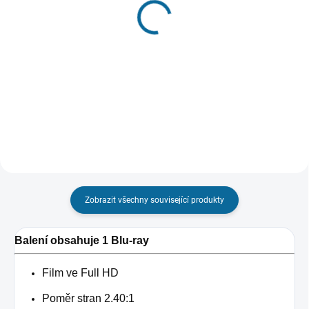
Captain America:
Sebevražedný oddíl
Občanská válka
(Prodloužená i původní
verze)
(3D)
599 Kč
599 Kč
Detail
Do košíku
Zobrazit všechny související produkty
Balení obsahuje 1 Blu-ray
Film ve Full HD
Poměr stran 2.40:1