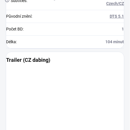
?
Subtitles
:
Czech/CZ
Původní znění
:
DTS 5.1
Počet BD
:
1
Délka
:
104 minut
Trailer (CZ dabing)