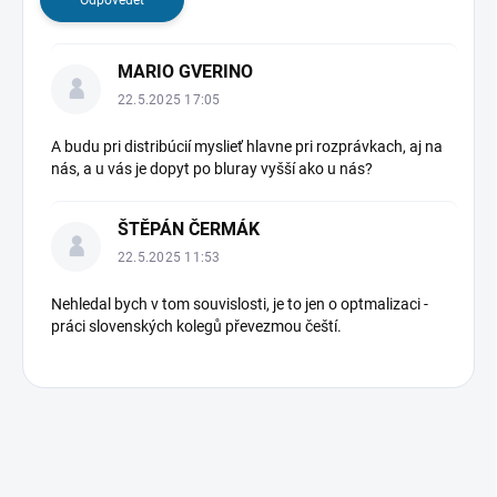
u
z
MARIO GVERINO
í
22.5.2025 17:05
A budu pri distribúcií myslieť hlavne pri rozprávkach, aj na
nás, a u vás je dopyt po bluray vyšší ako u nás?
ŠTĚPÁN ČERMÁK
22.5.2025 11:53
Nehledal bych v tom souvislosti, je to jen o optmalizaci -
práci slovenských kolegů převezmou čeští.