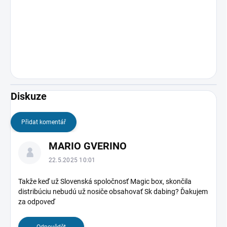
Diskuze
Přidat komentář
V
MARIO GVERINO
ý
p
22.5.2025 10:01
i
s
Takže keď už Slovenská spoločnosť Magic box, skončila
distribúciu nebudú už nosiče obsahovať Sk dabing? Ďakujem
d
za odpoveď
i
s
k
Odpovědět