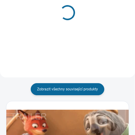
VYPRODÁNO, POUŽIJTE FUNKCI
SKLADEM
"HLÍDAT"
(1 KS)
Frčíme
Ježek Sonic 3
4k, Steelbook
189 Kč
899 Kč
Detail
Do košíku
Zobrazit všechny související produkty