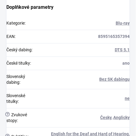
Doplňkové parametry
Kategorie
:
Blu-ray
EAN
:
8595165357394
Český dabing
:
DTS 5.1
České titulky
:
ano
Slovenský
Bez SK dabingu
dabing
:
Slovenské
ne
titulky
:
?
Zvukové
Česky
,
Anglicky
stopy
:
English for the Deaf and Hard of Hearing
,