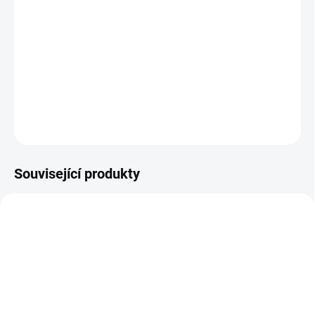
V moderním zvířecím městě Zootropolis se ambiciózní
králičí policistka Judy Hopkavá musí spojit s lišáckým
podvodníkem Nickem Wildem, aby vyřešila záhadné
spiknutí, které může otřást celým městem.
DETAILNÍ INFORMACE
ZEPTAT SE
HLÍDAT
Související produkty
TIP
LIMIT. POČET