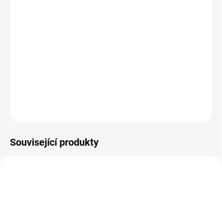
Star Wars Mug - Andor: Aurebesh, 315 ml, Pyramid International
Seriál Andor od Disney+ je prequelem filmu Rogue One a
sleduje postavu
Cassiana, který se čím dál víc zaplétá do
boje proti Impériu. Připomeňte si hlavního hrdinu tímto
stylovým hrnkem!
DETAILNÍ INFORMACE
ZEPTAT SE
HLÍDAT
Související produkty