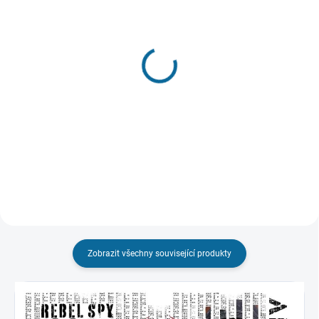
VYPRODÁNO, POUŽIJTE FUNKCI
VYPRODÁNO, POUŽIJTE FUNKCI
"HLÍDAT"
"HLÍDAT"
Měnící se hrnek Star
Hrnek Star Wars -
Wars: Logo
Mandalorian: Line Art
249 Kč
219 Kč
Detail
Detail
Zobrazit všechny související produkty