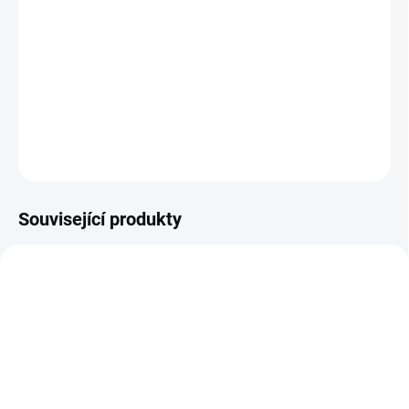
Stylizovaný plakát k filmu Cesta do pravěku, na němž
chlapci zdraví mamuta během svého putování do
dávných dob. Výjev podtrhuje Zemanovu poetiku, kouzlo
filmových triků i dětské dobrodružství.
DETAILNÍ INFORMACE
ZEPTAT SE
HLÍDAT
Související produkty
SKLADEM
SKLADEM