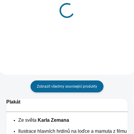
(1 KS)
(1 KS)
Hrnek Létající stroje
Plakát Vynález zkázy
349 Kč
199 Kč
Do košíku
Do košíku
Zobrazit všechny související produkty
Plakát
Ze světa
Karla Zemana
Ilustrace hlavních hrdinů na loďce a mamuta z filmu