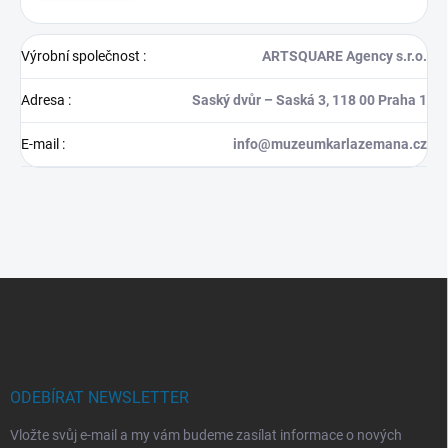
Výrobní společnost
:
ARTSQUARE Agency s.r.o.
Adresa
:
Saský dvůr – Saská 3, 118 00 Praha 1
E-mail
:
info@muzeumkarlazemana.cz
Z
á
p
a
t
í
ODEBÍRAT NEWSLETTER
Vložte svůj e-mail a my vám budeme zasílat informace o nových