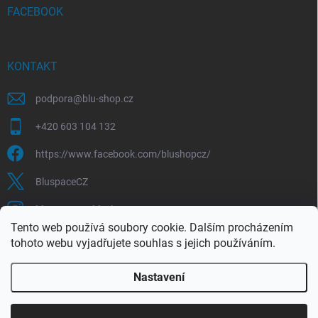
FACEBOOK
KONTAKT
podpora
@
blu-shop.cz
+420 603 104 132
https://www.facebook.com/blushopcz/
BluspaceCZ
bluspace.cz_blushop.cz
Tento web používá soubory cookie. Dalším procházením
tohoto webu vyjadřujete souhlas s jejich používáním.
Blu-space.cz
Blu-shop.cz
Štěpán Čermák
Nastavení
Copyright 2026
Blu-shop.cz
. Všechna práva vyhrazena.