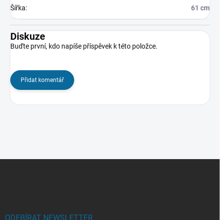
Šířka
:
61 cm
Diskuze
Buďte první, kdo napíše příspěvek k této položce.
Přidat komentář
Z
á
p
a
t
í
ODEBÍRAT NEWSLETTER