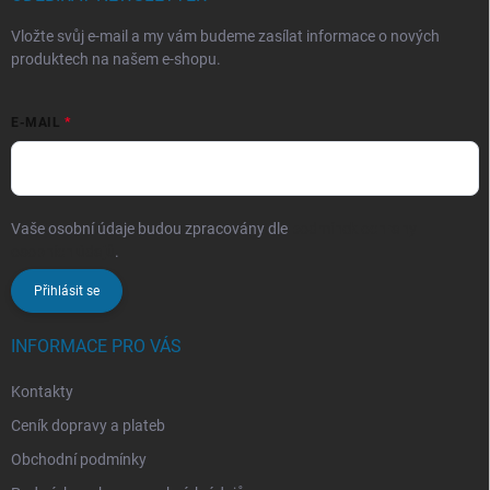
Vložte svůj e-mail a my vám budeme zasílat informace o nových
produktech na našem e-shopu.
E-MAIL
Vaše osobní údaje budou zpracovány dle
podmínek ochrany
osobních údajů
.
Přihlásit se
INFORMACE PRO VÁS
Kontakty
Ceník dopravy a plateb
Obchodní podmínky