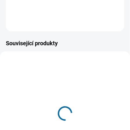
Cavill.
DETAILNÍ INFORMACE
ZEPTAT SE
HLÍDAT
Související produkty
VYPRODÁNO, POUŽIJTE FUNKCI
SKLADEM
"HLÍDAT"
(1 KS)
Zápisník Zaklínač 3 -
Hrnek Zaklínač: Geralt a
Lovcův deník
Yennefer
349 Kč
299 Kč