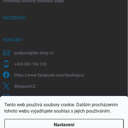
Podmínky ochrany osobních údajů
FACEBOOK
KONTAKT
podpora
@
blu-shop.cz
+420 603 104 132
https://www.facebook.com/blushopcz/
BluspaceCZ
bluspace.cz_blushop.cz
Tento web používá soubory cookie. Dalším procházením
tohoto webu vyjadřujete souhlas s jejich používáním.
Blu-space.cz
Blu-shop.cz
Štěpán Čermák
Nastavení