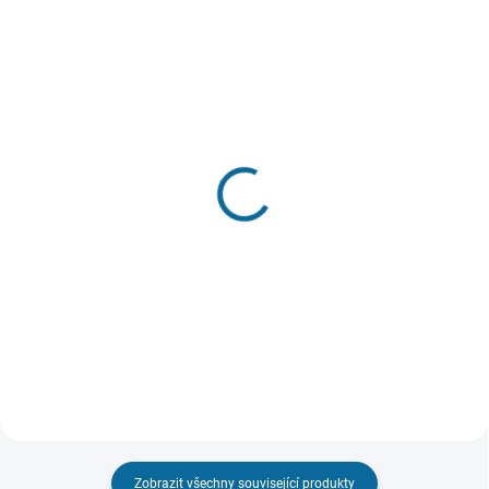
VYPRODÁNO, POUŽIJTE FUNKCI
SKLADEM
"HLÍDAT"
(2 KS)
Hrnek Harry Potter:
Polštář Harry Potter:
Hedvika
Sova Hedvika
299 Kč
449 Kč
Detail
Do košíku
Zobrazit všechny související produkty