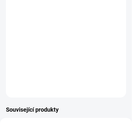
−
+
Přidat do košíku
Harry Potter Bookmark: Hedwig, A5, Carat Shop
Máte rozečtenou knihu ze série o Harrym Potterovi a
občas hledáte, kde jste naposledy skončili? Se stylovou
záložkou s
přívěskem ve tvaru malé sovy Hedviky budete
mít čtení jednodušší.
DETAILNÍ INFORMACE
ZEPTAT SE
HLÍDAT
Související produkty