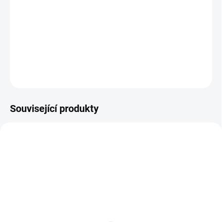
strávil Black Adam (Dwayne Johnson) téměř 5000 let v
pozemském hrobě. Po osvobození je však připraven
všem ukázat, kdo vlastně je.
DETAILNÍ INFORMACE
ZEPTAT SE
HLÍDAT
Související produkty
SKLADEM
VYPRODÁNO, POUŽIJTE FUNKCI
(1 KS)
"HLÍDAT"