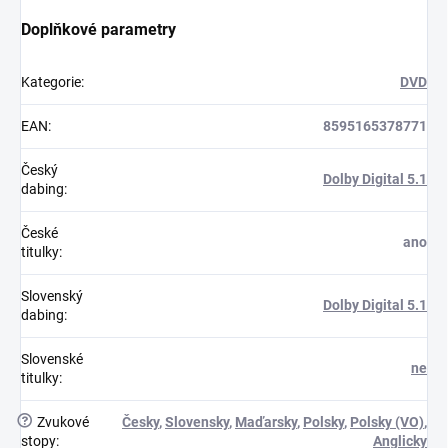
Doplňkové parametry
Kategorie
:
DVD
EAN
:
8595165378771
Český
Dolby Digital 5.1
dabing
:
České
ano
titulky
:
Slovenský
Dolby Digital 5.1
dabing
:
Slovenské
ne
titulky
:
?
Zvukové
Česky
,
Slovensky
,
Maďarsky
,
Polsky
,
Polsky (VO)
,
stopy
:
Anglicky