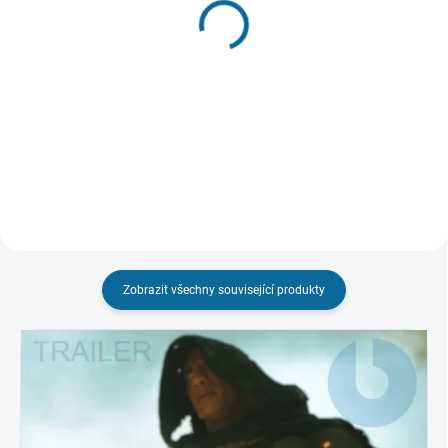
Thor
Morbius
(Kolekce 1 - 4)
349 Kč
389 Kč
Detail
Do košíku
Zobrazit všechny související produkty