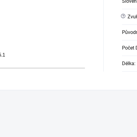
Slovens
?
Zvuk
Původn
Počet
5.1
Délka
: