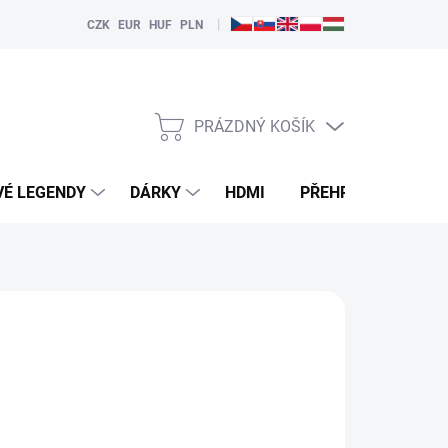
|
CZK
EUR
HUF
PLN
PRÁZDNÝ KOŠÍK
NÁKUPNÍ
KOŠÍK
VÉ LEGENDY
DÁRKY
HDMI
PŘEHRÁVAČE