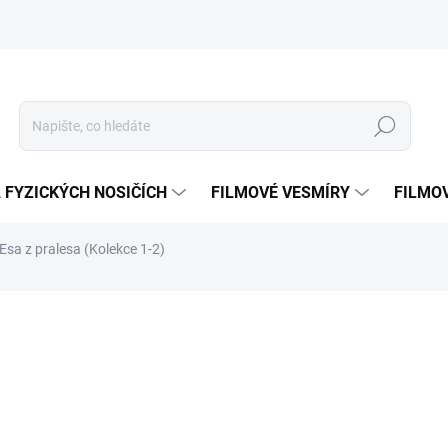
Hledat
 FYZICKÝCH NOSIČÍCH
FILMOVÉ VESMÍRY
FILMO
Esa z pralesa
(Kolekce 1-2)
ní
ZNAČKA:
MAGIC BOX
199 Kč
Měrná
SKLADEM
(1 KS)
cena:
MOŽNOSTI DORUČENÍ