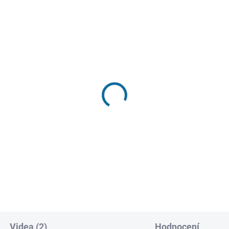
SKLADEM
SKL
(1 KS)
(
šerákovi 2
Luca
 Kč
199 Kč
Do košíku
Do košíku
Videa (2)
Hodnocení