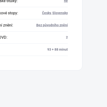
ké titulky
:
ne
ové stopy
:
Česky
,
Slovensky
í znění
:
Bez původního znění
 DVD
:
2
93 + 88 minut