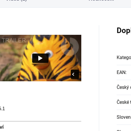
Dop
Katego
EAN
:
Český 
České t
5.1
Sloven
ví