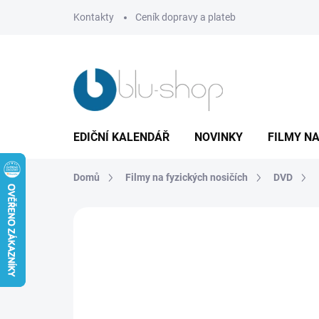
Přejít
Kontakty
Ceník dopravy a plateb
na
obsah
EDIČNÍ KALENDÁŘ
NOVINKY
FILMY NA
Domů
Filmy na fyzických nosičích
DVD
Neohodnoceno
Podrobnosti hodnoce