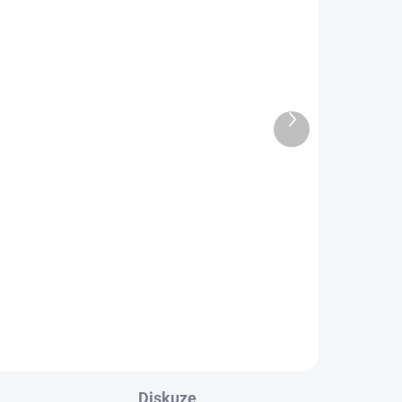
Další
produkt
ADEM
SKLADEM
1 KS)
(1 KS)
Haftaňan a tři mušteriéři
99 Kč
Do košíku
Diskuze