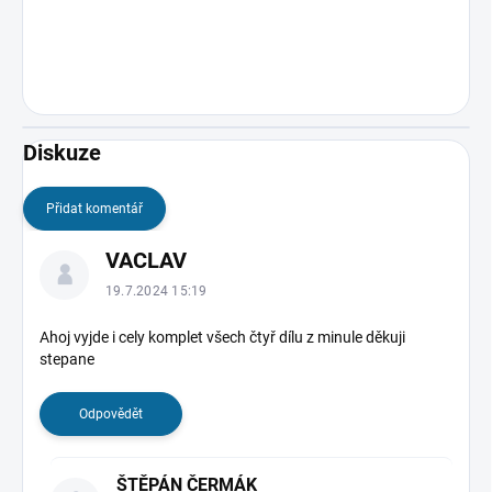
Diskuze
Přidat komentář
V
VACLAV
ý
p
19.7.2024 15:19
i
s
Ahoj vyjde i cely komplet všech čtyř dílu z minule děkuji
stepane
d
i
s
Odpovědět
k
u
z
ŠTĚPÁN ČERMÁK