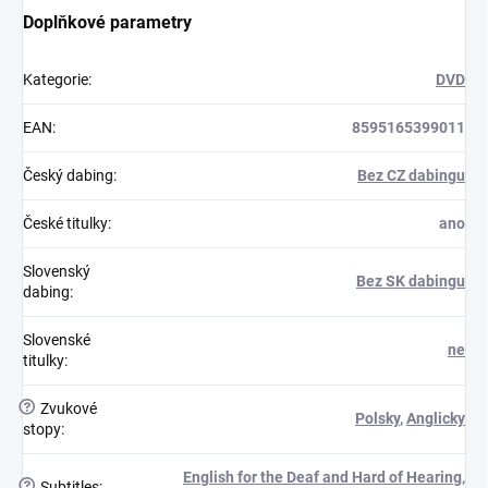
Doplňkové parametry
Kategorie
:
DVD
EAN
:
8595165399011
Český dabing
:
Bez CZ dabingu
České titulky
:
ano
Slovenský
Bez SK dabingu
dabing
:
Slovenské
ne
titulky
:
?
Zvukové
Polsky
,
Anglicky
stopy
:
English for the Deaf and Hard of Hearing
,
?
Subtitles
: