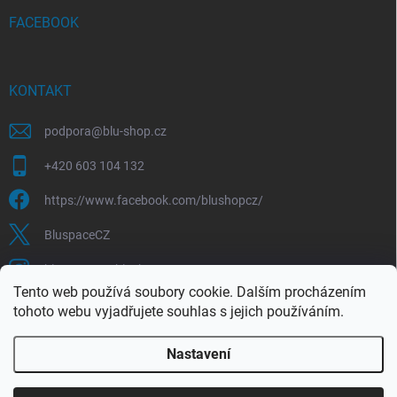
FACEBOOK
KONTAKT
podpora
@
blu-shop.cz
+420 603 104 132
https://www.facebook.com/blushopcz/
BluspaceCZ
bluspace.cz_blushop.cz
Tento web používá soubory cookie. Dalším procházením
tohoto webu vyjadřujete souhlas s jejich používáním.
Blu-space.cz
Blu-shop.cz
Štěpán Čermák
Nastavení