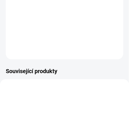
Mnoho let po Caesarově vládě se mladý opičí samec Noa
a lidská dívka Mae společně vydávají na nebezpečnou
cestu, během níž Noa odkryje střípky ze své minulosti a
ovlivní budoucnost opic i lidí.
DETAILNÍ INFORMACE
ZEPTAT SE
HLÍDAT
Související produkty
TIP
TIP