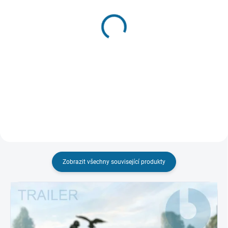
SKLADEM
SKLADEM
(1 KS)
(1 KS)
Duna: Část druhá
Avatar
(Remasterovaná verze)
209 Kč
149 Kč
Do košíku
Do košíku
Zobrazit všechny související produkty