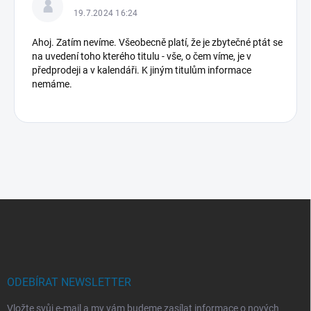
í
19.7.2024 16:24
Ahoj. Zatím nevíme. Všeobecně platí, že je zbytečné ptát se
na uvedení toho kterého titulu - vše, o čem víme, je v
předprodeji a v kalendáři. K jiným titulům informace
nemáme.
Z
á
p
a
t
í
ODEBÍRAT NEWSLETTER
Vložte svůj e-mail a my vám budeme zasílat informace o nových