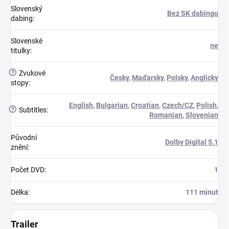
Slovenský
Bez SK dabingu
dabing
:
Slovenské
ne
titulky
:
?
Zvukové
Česky
,
Maďarsky
,
Polsky
,
Anglicky
stopy
:
English
,
Bulgarian
,
Croatian
,
Czech/CZ
,
Polish
,
?
Subtitles
:
Romanian
,
Slovenian
Původní
Dolby Digital 5.1
znění
:
Počet DVD
:
1
Délka
:
111 minut
Trailer