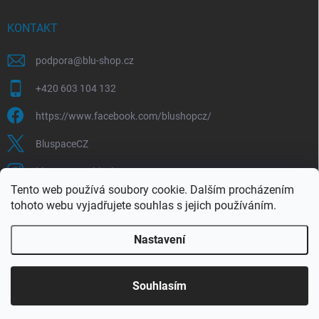
KONTAKT
podpora
@
blu-shop.cz
+420 603 104 132
https://www.facebook.com/blushopcz/
BluspaceCZ
bluspace.cz_blushop.cz
Tento web používá soubory cookie. Dalším procházením
tohoto webu vyjadřujete souhlas s jejich používáním.
Blu-space.cz
Blu-shop.cz
Štěpán Čermák
Nastavení
Copyright 2026
Blu-shop.cz
. Všechna práva vyhrazena.
Souhlasím
Vytvořil Shoptet