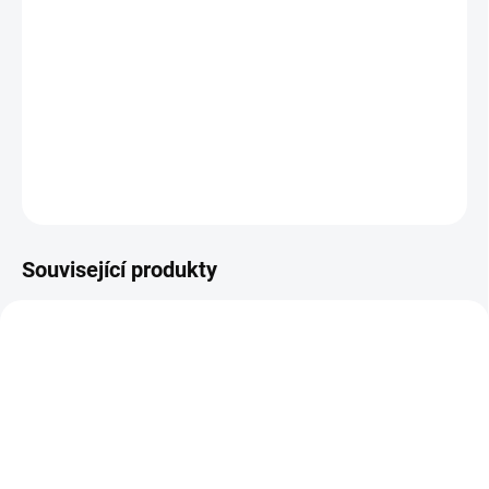
Popis skutečných událostí v reálném čase na palubě
jednoho z unesených letadel 11. září 2001. Díky obrovské
odvaze cestujících se tehdy podařilo zmařit další
teroristické spiknutí.
DETAILNÍ INFORMACE
ZEPTAT SE
HLÍDAT
Související produkty
TIP
TIP