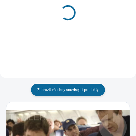
SKLADEM
SKLADEM
(1 KS)
(1 KS)
Notre-Dame v
Rytíři spravedlnosti
plamenech
99 Kč
99 Kč
Do košíku
Do košíku
Zobrazit všechny související produkty