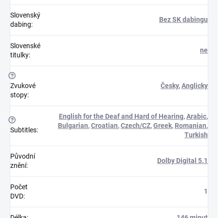
Slovenský
Bez SK dabingu
dabing
:
Slovenské
ne
titulky
:
?
Zvukové
Česky
,
Anglicky
stopy
:
English for the Deaf and Hard of Hearing
,
Arabic
,
?
Bulgarian
,
Croatian
,
Czech/CZ
,
Greek
,
Romanian
,
Subtitles
:
Turkish
Původní
Dolby Digital 5.1
znění
:
Počet
1
DVD
:
Délka
:
146 minut