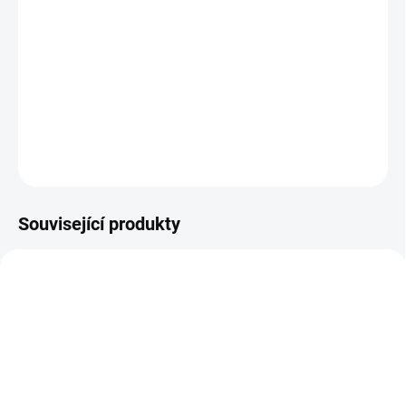
Příběh o životě geniálního bluesového hudebníka Raye
Charlese (Jamie Foxx) od jeho těžkých začátků, kdy v
sedmi letech oslepl, až po jeho raketový vzestup ke slávě
v 50. a 60. letech.
DETAILNÍ INFORMACE
ZEPTAT SE
HLÍDAT
Související produkty
TIP