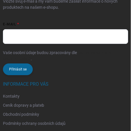
Vložte svůj e-mail a my vám budeme zasílat informace o nových
produktech na našem e-shopu.
E-MAIL
Vaše osobní údaje budou zpracovány dle
podmínek ochrany
osobních údajů
.
Přihlásit se
INFORMACE PRO VÁS
Kontakty
Ceník dopravy a plateb
Obchodní podmínky
Podmínky ochrany osobních údajů