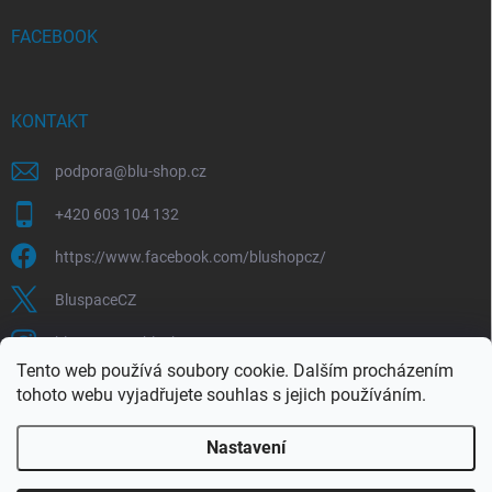
FACEBOOK
KONTAKT
podpora
@
blu-shop.cz
+420 603 104 132
https://www.facebook.com/blushopcz/
BluspaceCZ
bluspace.cz_blushop.cz
Tento web používá soubory cookie. Dalším procházením
tohoto webu vyjadřujete souhlas s jejich používáním.
Blu-space.cz
Blu-shop.cz
Štěpán Čermák
Nastavení