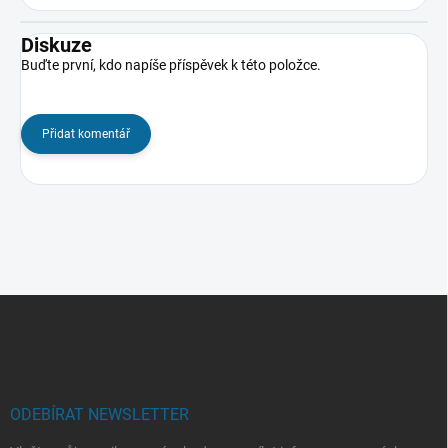
Diskuze
Buďte první, kdo napíše příspěvek k této položce.
Přidat komentář
Z
á
p
a
t
í
ODEBÍRAT NEWSLETTER