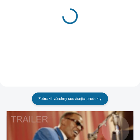
VYPRODÁNO, POUŽIJTE FUNKCI
VYPRODÁNO, POUŽIJTE FUNKCI
"HLÍDAT"
"HLÍDAT"
Elvis
West Side Story
99 Kč
99 Kč
Detail
Detail
Zobrazit všechny související produkty