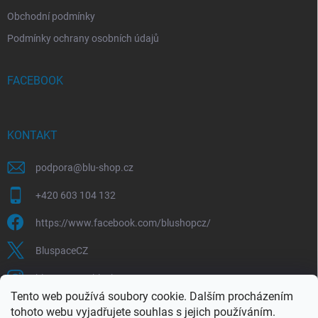
Obchodní podmínky
Podmínky ochrany osobních údajů
FACEBOOK
KONTAKT
podpora
@
blu-shop.cz
+420 603 104 132
https://www.facebook.com/blushopcz/
BluspaceCZ
bluspace.cz_blushop.cz
Tento web používá soubory cookie. Dalším procházením
tohoto webu vyjadřujete souhlas s jejich používáním.