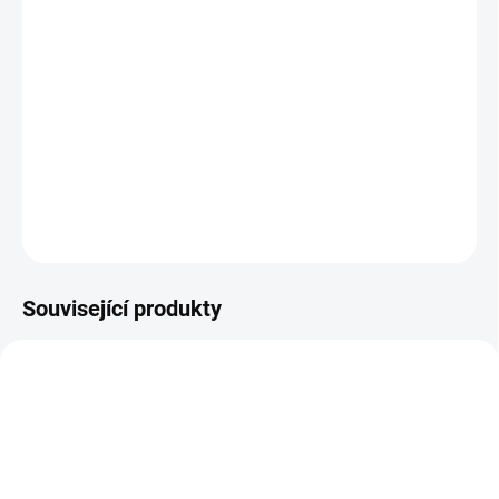
Saturnin
(1994), režie: Jiří Věrčák
Jiří Oulický je drobný pražský úředníček, který si jednoho
dne najme osobního sluhu. A paradoxně od té doby jeho
poklidný život končí, protože se ukáže, že Saturnin je
nezkrotný živel.
DETAILNÍ INFORMACE
ZEPTAT SE
HLÍDAT
Související produkty