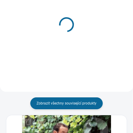
SKLADEM
SKLADEM
(3 KS)
(1 KS)
Zlatý fond slovenské
Zlatý fond slovenské
komedie I.
komedie II.
(Remasterovaná verze)
(Remasterovaná verze)
199 Kč
199 Kč
Do košíku
Do košíku
Zobrazit všechny související produkty