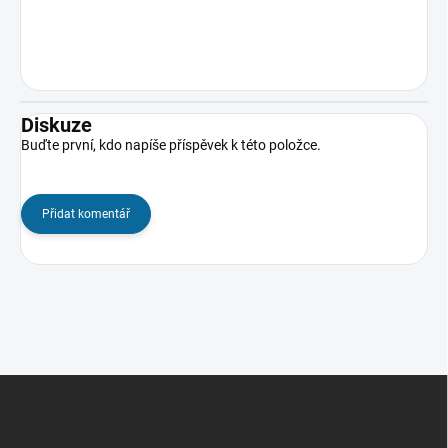
Diskuze
Buďte první, kdo napíše příspěvek k této položce.
Přidat komentář
Z
á
p