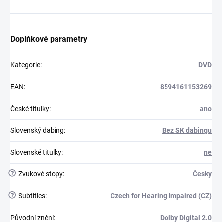
Doplňkové parametry
Kategorie
:
DVD
EAN
:
8594161153269
České titulky
:
ano
Slovenský dabing
:
Bez SK dabingu
Slovenské titulky
:
ne
?
Zvukové stopy
:
Česky
?
Subtitles
:
Czech for Hearing Impaired (CZ)
Původní znění
:
Dolby Digital 2.0