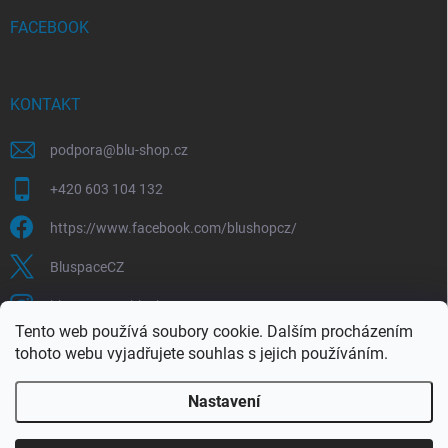
FACEBOOK
KONTAKT
podpora
@
blu-shop.cz
+420 603 104 132
https://www.facebook.com/blushopcz/
BluspaceCZ
bluspace.cz_blushop.cz
Tento web používá soubory cookie. Dalším procházením
tohoto webu vyjadřujete souhlas s jejich používáním.
Blu-space.cz
Blu-shop.cz
Štěpán Čermák
Nastavení