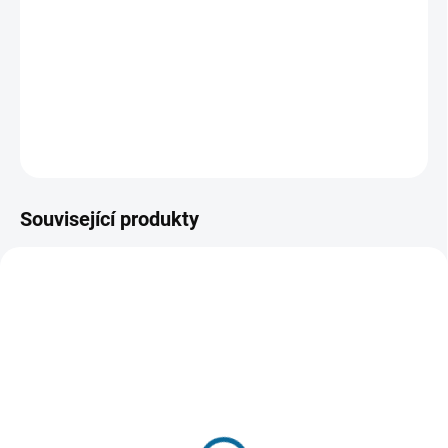
potýkat s novým druhem hrozby, které jako starý dobrý
"analogový" hrdina není schopen čelit sám:
Kyberterorismu.
DETAILNÍ INFORMACE
ZEPTAT SE
HLÍDAT
Související produkty
TIP
SKLADEM
(1 KS)
SKLADEM