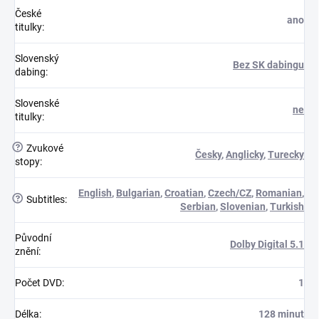
České
ano
titulky
:
Slovenský
Bez SK dabingu
dabing
:
Slovenské
ne
titulky
:
?
Zvukové
Česky
,
Anglicky
,
Turecky
stopy
:
English
,
Bulgarian
,
Croatian
,
Czech/CZ
,
Romanian
,
?
Subtitles
:
Serbian
,
Slovenian
,
Turkish
Původní
Dolby Digital 5.1
znění
:
Počet DVD
:
1
Délka
:
128 minut