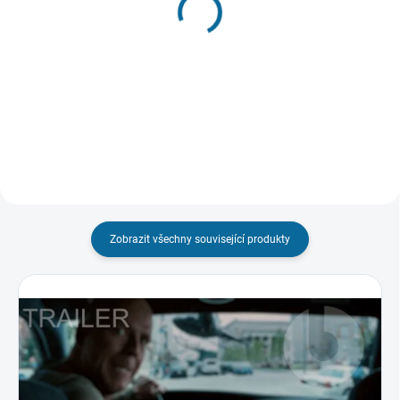
(1 KS)
Kingsman: První mise
Top Gun: Maverick
99 Kč
189 Kč
Do košíku
Do košíku
Zobrazit všechny související produkty