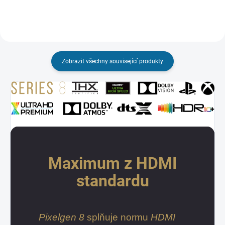
Zobrazit všechny související produkty
Maximum z HDMI
standardu
Pixelgen 8
splňuje normu
HDMI