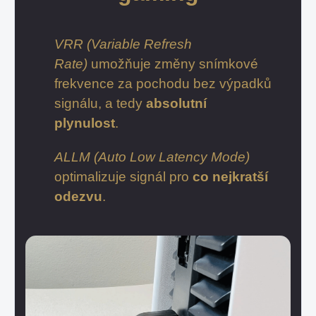
VRR (Variable Refresh
Rate)
umožňuje změny snímkové
frekvence za pochodu bez výpadků
signálu, a tedy
absolutní
plynulost
.
ALLM (Auto Low Latency Mode)
optimalizuje signál pro
co nejkratší
odezvu
.