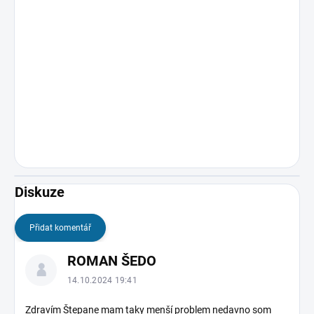
Diskuze
Přidat komentář
V
ROMAN ŠEDO
ý
p
14.10.2024 19:41
i
s
Zdravím Štepane mam taky menší problem nedavno som