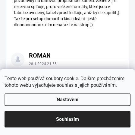
požadavky na datovou propustnost kabelu. Series 8 ji s
rezervou splňuje, proto veškeré formáty, které jsou v
tabulce uvedeny, kabel zprostředkuje, aniž by se zapotil ;).
Takže pro setup domácího kina ideální - ještě
dlooooooouho s ním nenarazíte na strop ;)
ROMAN
28.1.2024 21:55
Má tato značka i certifikované display port kabely, ktere bych
Tento web používá soubory cookie. Dalším procházením
vyuzil u gpu v pc a 144hz monitoru?
tohoto webu vyjadřujete souhlas s jejich používáním.
Odpovědět
Nastavení
LIBOR
Souhlasím
29.1.2024 21:33