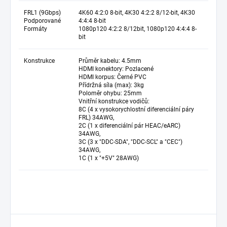
FRL1 (9Gbps)
4K60 4:2:0 8-bit, 4K30 4:2:2 8/12-bit, 4K30
Podporované
4:4:4 8-bit
Formáty
1080p120 4:2:2 8/12bit, 1080p120 4:4:4 8-
bit
Konstrukce
Průměr kabelu: 4.5mm
HDMI konektory: Pozlacené
HDMI korpus: Černé PVC
Přídržná síla (max): 3kg
Poloměr ohybu: 25mm
Vnitřní konstrukce vodičů:
8C (4 x vysokorychlostní diferenciální páry
FRL) 34AWG,
2C (1 x diferenciální pár HEAC/eARC)
34AWG,
3C (3 x "DDC-SDA", "DDC-SCL" a "CEC")
34AWG,
1C (1 x "+5V" 28AWG)