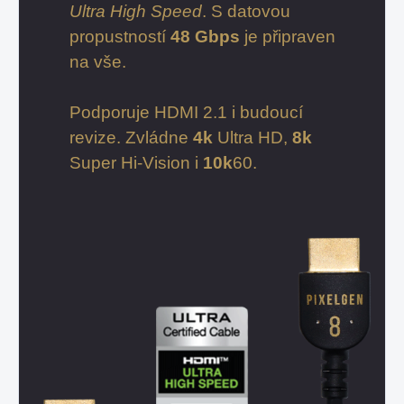
Ultra High Speed
. S datovou
propustností
48 Gbps
je připraven
na vše.
Podporuje HDMI 2.1 i budoucí
revize.
Zvládne
4k
Ultra HD,
8k
Super Hi-Vision i
10k
60.