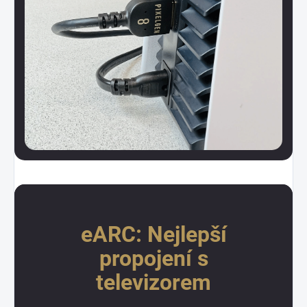
eARC: Nejlepší
propojení s
televizorem