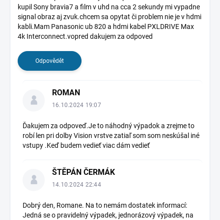
kupil Sony bravia7 a film v uhd na cca 2 sekundy mi vypadne
d
signal obraz aj zvuk.chcem sa opytat či problem nie je v hdmi
i
kabli.Mam Panasonic ub 820 a hdmi kabel PXLDRIVE Max
s
4k Interconnect.vopred dakujem za odpoved
k
u
Odpovědět
z
í
ROMAN
16.10.2024 19:07
Ďakujem za odpoveď.Je to náhodný výpadok a zrejme to
robí len pri dolby Vision vrstve zatiaľ som som neskúšal iné
vstupy .Keď budem vedieť viac dám vedieť
ŠTĚPÁN ČERMÁK
14.10.2024 22:44
Dobrý den, Romane. Na to nemám dostatek informací:
Jedná se o pravidelný výpadek, jednorázový výpadek, na