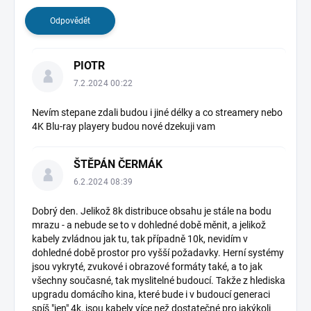
Odpovědět
PIOTR
7.2.2024 00:22
Nevím stepane zdali budou i jiné délky a co streamery nebo
4K Blu-ray playery budou nové dzekuji vam
ŠTĚPÁN ČERMÁK
6.2.2024 08:39
Dobrý den. Jelikož 8k distribuce obsahu je stále na bodu
mrazu - a nebude se to v dohledné době měnit, a jelikož
kabely zvládnou jak tu, tak případně 10k, nevidím v
dohledné době prostor pro vyšší požadavky. Herní systémy
jsou vykryté, zvukové i obrazové formáty také, a to jak
všechny současné, tak myslitelné budoucí. Takže z hlediska
upgradu domácího kina, které bude i v budoucí generaci
spíš "jen" 4k, jsou kabely více než dostatečné pro jakýkoli