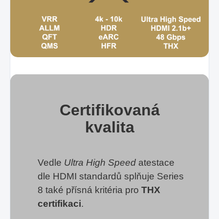
Certifikovaná
kvalita
Vedle
Ultra High Speed
atestace
dle HDMI standardů splňuje Series
8 také přísná kritéria pro
THX
certifikaci
.