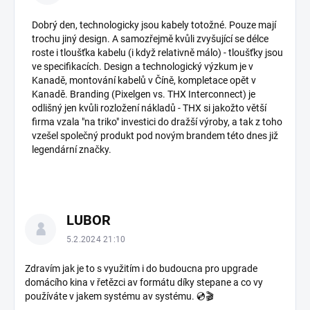
Dobrý den, technologicky jsou kabely totožné. Pouze mají
trochu jiný design. A samozřejmě kvůli zvyšující se délce
roste i tloušťka kabelu (i když relativně málo) - tloušťky jsou
ve specifikacích. Design a technologický výzkum je v
Kanadě, montování kabelů v Číně, kompletace opět v
Kanadě. Branding (Pixelgen vs. THX Interconnect) je
odlišný jen kvůli rozložení nákladů - THX si jakožto větší
firma vzala "na triko" investici do dražší výroby, a tak z toho
vzešel společný produkt pod novým brandem této dnes již
legendární značky.
LUBOR
5.2.2024 21:10
Zdravím jak je to s využitím i do budoucna pro upgrade
domácího kina v řetězci av formátu díky stepane a co vy
používáte v jakem systému av systému. 💿🎬