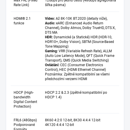
Max FRL (Fixed
12Gbps pro jednu cestu (48Gbps agregovaná
Rate Link)
šířka pásma)
HDMI® 2.1
Video:
Až 8K-10K BT.2020 (detaily níže),
funkce
Audio:
eARC (Enhanced Audio Return
Channel), Dolby Atmos, Dolby TrueHD, DTS:X,
DTS MA
HDR:
Dynamické (a Statické) HDR (HDR-10,
HDR10+, Dolby Vision), SBTM (Source-Based
Tone Mapping)
Gaming:
VRR (Variable Refresh Rate), ALLM
(Auto Low Latency Mode), QFT (Quick Frame
Transport), QMS (Quick Media Switching)
Ovládání:
CEC (Consumer Electronics
Control), HEC (HDMI Ethernet Channel)
Poznámka: Zpětně kompatibilní se všemi
předchozími verzemi HDMI
HDCP (High-
HDCP 2.2 & 2.3 (zpětně kompatibilní po
bandwidth
HDCP 1.4)
Digital Content
Protection)
FRL6 (48Gbps)
8K60 4:2:0 12-bit, 8K30 4:4:4 12-bit
Podporované
4K120 4:4:4 12-bit
Formáty