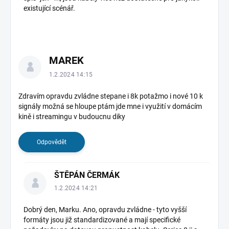
existující scénář.
MAREK
1.2.2024 14:15
Zdravím opravdu zvládne stepane i 8k potažmo i nové 10 k
signály možná se hloupe ptám jde mne i využití v domácím
kině i streamingu v budoucnu diky
Odpovědět
ŠTĚPÁN ČERMÁK
1.2.2024 14:21
Dobrý den, Marku. Ano, opravdu zvládne - tyto vyšší
formáty jsou již standardizované a mají specifické