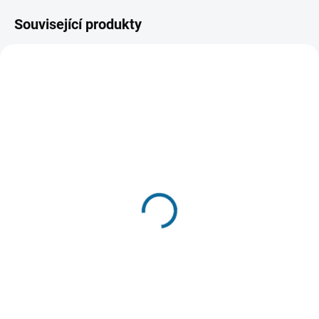
Související produkty
SKLADEM
VYPRODÁNO, POUŽIJTE FUNKCI
(1 KS)
"HLÍDAT"
PXLDRIVE Max 4k
PureInstall HDMI spojka
Extender
(90°, míří dolů)
10 599 Kč
299 Kč
Do košíku
Detail