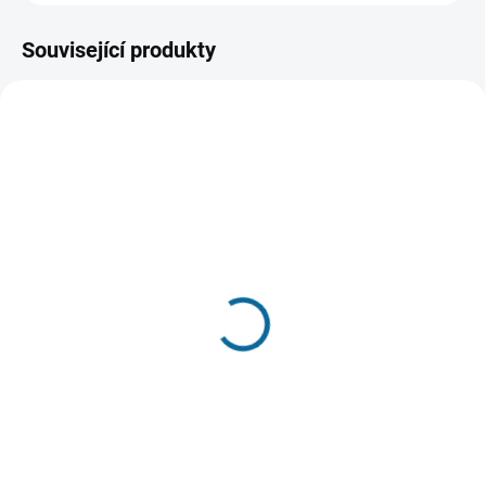
Související produkty
SKLADEM
SKLADEM
(>3 KS)
(>3 KS)
3D Hrnek Marvel: Strážci
3D Hrnek Harry Potter:
Galaxie - Baby Groot
Harry s jizvou
399 Kč
399 Kč
Do košíku
Do košíku