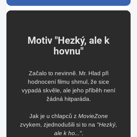
Motiv "Hezký, ale k
hovnu"
Začalo to nevinně. Mr. Hlad při
hodnocení filmu shrnul, že sice
vypadá skvěle, ale jeho příběh není
žádná hitparáda.
Jak je u chlapců z
MovieZone
zvykem, zjednodušili si to na
"Hezký,
ale k ho..."
.