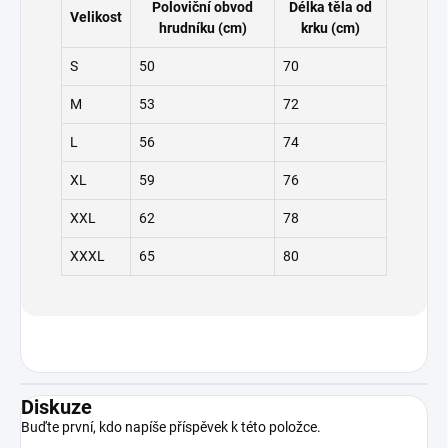
Poloviční obvod
Délka těla od
Velikost
hrudníku (cm)
krku (cm)
S
50
70
M
53
72
L
56
74
XL
59
76
XXL
62
78
XXXL
65
80
Diskuze
Buďte první, kdo napíše příspěvek k této položce.