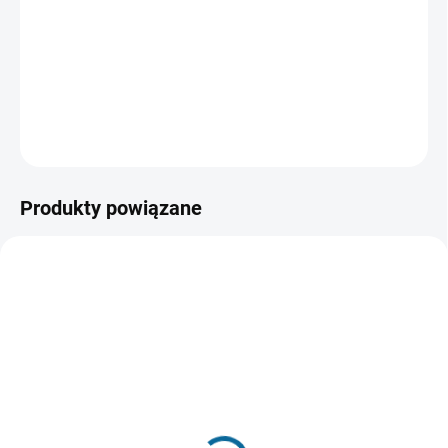
Zaprzyjaźnia się z małym Elliotem, ukrywając się, i
tworzy z nim nierozerwalną więź, próbując sprowadzić
kosmitę z powrotem do domu.
INFORMACJE SZCZEGÓŁOWE
ZADAJ PYTANIE
POWIADOM MNIE
Produkty powiązane
POLECANE
WYPRZEDANE, UŻYJ PRZYCISKU
POWIADOM MNIE
WYSYŁAMY W 24H
(1 SZT)