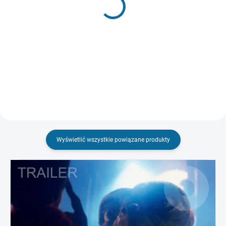
Księga dżungli
Stalowy gigant
zł35,59
Wersja reżyserska
Szczegóły
zł37,48
Do koszyka
Wyświetlić wszystkie powiązane produkty