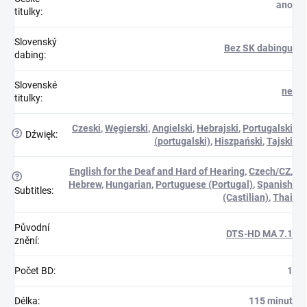
ano
titulky
:
Slovenský
Bez SK dabingu
dabing
:
Slovenské
ne
titulky
:
Czeski
,
Węgierski
,
Angielski
,
Hebrajski
,
Portugalski
?
Dźwięk
:
(portugalski)
,
Hiszpański
,
Tajski
English for the Deaf and Hard of Hearing
,
Czech/CZ
,
?
Hebrew
,
Hungarian
,
Portuguese (Portugal)
,
Spanish
Subtitles
:
(Castilian)
,
Thai
Původní
DTS-HD MA 7.1
znění
:
Počet BD
:
1
Délka
:
115 minut