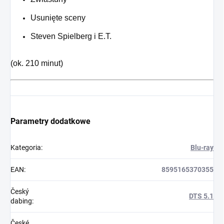
Usunięte sceny
Steven Spielberg i E.T.
(ok. 210 minut)
Parametry dodatkowe
Kategoria
:
Blu-ray
EAN
:
8595165370355
Český
DTS 5.1
dabing
:
České