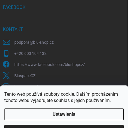
FACEBOOK
KONTAKT
podpora
@
blu-shop.cz
+420 603 104 132
https://www.facebook.com/blushopcz/
BluspaceCZ
bluspace.cz_blushop.cz
Tento web používá soubory cookie. Dalším procházením
tohoto webu vyjadřujete souhlas s jejich používáním.
Blu-space.cz
Blu-shop.cz
Štěpán Čermák
Ustawienia