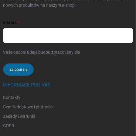
nowych produktów na naszym e-shop.
E-MAIL
Vaše osobní údaje budou zpracovány dle
podmínek ochrany
osobních údajů
.
Zaloguj się
INFORMACE PRO VÁS
Kontakty
Cennik dostawy i płatności
Zasady i warunki
GDPR