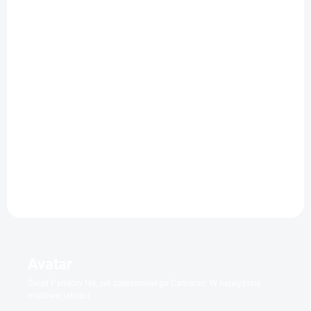
WYSYŁAMY W 24H
WYSYŁAMY W 24H
(1 SZT)
(1 SZT)
Martwe zło 2
Martwe zło 2
zł46,89
zł122,22
Do koszyka
Do koszyka
Avatar
Świat Pandory tak, jak zaplanował go Cameron: W najwyższej
możliwej jakości.