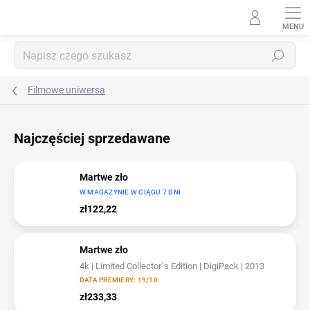
Przejść
do
treści
Szukaj
Filmowe uniwersa
Najczęściej sprzedawane
Martwe zło
W MAGAZYNIE W CIĄGU 7 DNI
zł122,22
Martwe zło
4k | Limited Collector´s Edition | DigiPack | 2013
DATA PREMIERY: 19/10
zł233,33