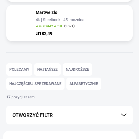
Martwe zło
4k | Steelbook | 45. rocznica
WYSYŁAMY W 24H
(1 SZT)
zł182,49
S
o
POLECAMY
NAJTAŃSZE
NAJDROŻSZE
r
t
NAJCZĘŚCIEJ SPRZEDAWANE
ALFABETYCZNIE
o
w
17
pozycji razem
a
n
OTWORZYĆ FILTR
i
e
p
L
r