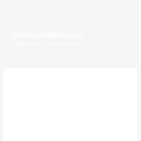
Eliminate HDMI issues
Pixelgen Series 8 ✅ Just works. Every time.
POLECANE
WYSYŁAMY W 24H
W MAGAZYNIE W CIĄGU 7 DNI
(1 SZT)
Martwe zło
Armia ciemności