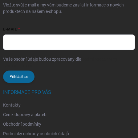
Vložte svůj e-mail a my vám budeme zasílat informace o nových
produktech na našem e-shopu.
E-MAIL
Vaše osobní údaje budou zpracovány dle
podmínek ochrany
osobních údajů
.
Přihlásit se
INFORMACE PRO VÁS
Kontakty
Ceník dopravy a plateb
Obchodní podmínky
Podmínky ochrany osobních údajů