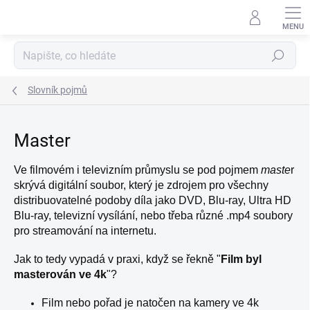
Přejít
na
obsah
Hledat
Slovník pojmů
Master
Ve filmovém i televizním průmyslu se pod pojmem
maste
r
skrývá digitální soubor, který je zdrojem pro všechny
distribuovatelné podoby díla jako DVD, Blu-ray, Ultra HD
Blu-ray, televizní vysílání, nebo třeba různé .mp4 soubory
pro streamování na internetu.
Jak to tedy vypadá v praxi, když se řekně "
Film byl
masterován ve 4k
"?
Film nebo pořad je natočen na kamery ve 4k