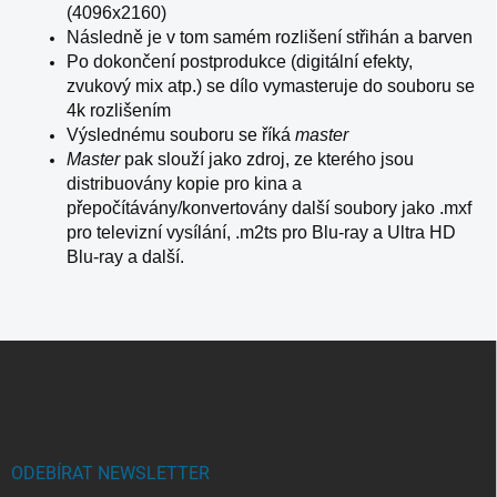
(4096x2160)
Následně je v tom samém rozlišení střihán a barven
Po dokončení postprodukce (digitální efekty,
zvukový mix atp.) se dílo vymasteruje do souboru se
4k rozlišením
Výslednému souboru se říká
master
Master
pak slouží jako zdroj, ze kterého jsou
distribuovány kopie pro kina a
přepočítávány/konvertovány další soubory jako .mxf
pro televizní vysílání, .m2ts pro Blu-ray a Ultra HD
Blu-ray a další.
Z
á
p
a
t
í
ODEBÍRAT NEWSLETTER