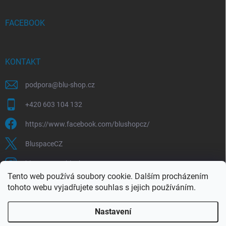
FACEBOOK
KONTAKT
podpora
@
blu-shop.cz
+420 603 104 132
https://www.facebook.com/blushopcz/
BluspaceCZ
bluspace.cz_blushop.cz
Tento web používá soubory cookie. Dalším procházením
tohoto webu vyjadřujete souhlas s jejich používáním.
Blu-space.cz
Blu-shop.cz
Štěpán Čermák
Nastavení