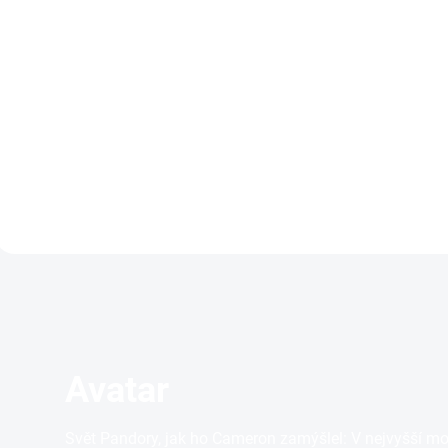
(CZ dabing a titulky
(Prodloužená i původ
pouze na UHD)
verze, CZ pouze na 
599 Kč
699 Kč
Detail
Deta
Avatar
Svět Pandory, jak ho Cameron zamýšlel: V nejvyšší mo