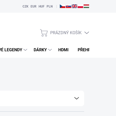
|
CZK
EUR
HUF
PLN
PRÁZDNÝ KOŠÍK
NÁKUPNÍ
KOŠÍK
VÉ LEGENDY
DÁRKY
HDMI
PŘEHRÁVAČE