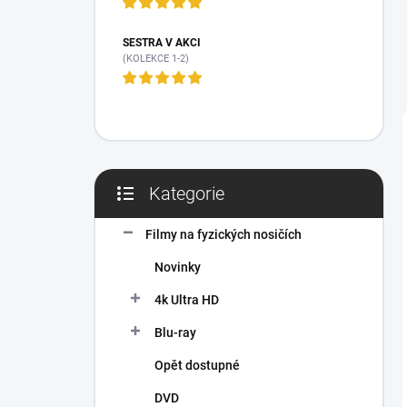
n
í
p
SESTRA V AKCI
(KOLEKCE 1-2)
a
n
e
l
Kategorie
Přeskočit
kategorie
Filmy na fyzických nosičích
Novinky
4k Ultra HD
Blu-ray
Opět dostupné
DVD