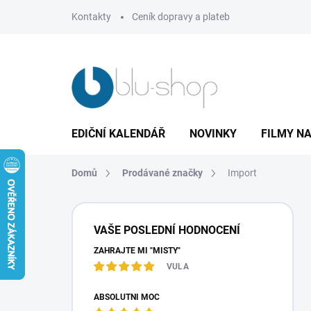
Přejít
Kontakty
Ceník dopravy a plateb
na
obsah
EDIČNÍ KALENDÁŘ
NOVINKY
FILMY NA
Domů
Prodávané značky
Import
P
o
VAŠE POSLEDNÍ HODNOCENÍ
s
ZAHRAJTE MI "MISTY"
t
r
VULA
a
n
ABSOLUTNÍ MOC