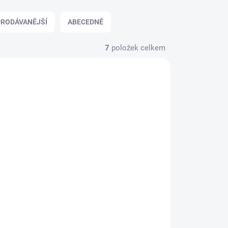
RODÁVANĚJŠÍ
ABECEDNĚ
7
položek celkem
TIP
ADEM
VYPRODÁNO, POUŽIJTE
(1 KS)
FUNKCI "HLÍDAT"
Iron Man
(Trilogie, 4k, Bez CZ)
1 799 Kč