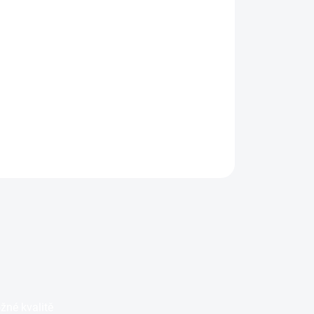
Rozpolcený
ní
(CZ dabing a titulky
UHD)
pouze na UHD)
699 Kč
il
Do košíku
žné kvalitě