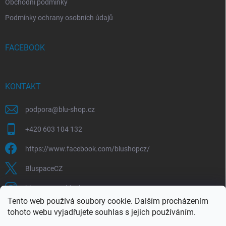
Obchodní podmínky
Podmínky ochrany osobních údajů
FACEBOOK
KONTAKT
podpora
@
blu-shop.cz
+420 603 104 132
https://www.facebook.com/blushopcz/
BluspaceCZ
bluspace.cz_blushop.cz
Tento web používá soubory cookie. Dalším procházením
tohoto webu vyjadřujete souhlas s jejich používáním.
Blu-space.cz
Blu-shop.cz
Štěpán Čermák