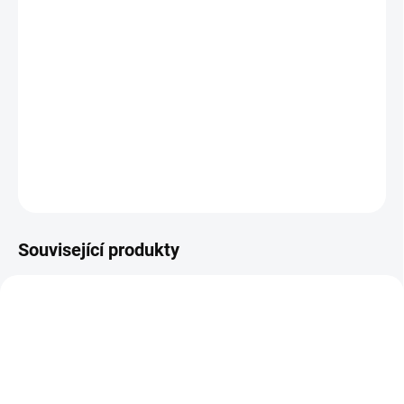
28 Years Later: The Bone Temple
(2026), režie: Nia DaCosta
V pokračování apokalyptického příběhu se Dr. Kelson
dostává do situace, která může zásadně ovlivnit osud
přeživších po nákaze. Nová uskupení a zvrácené řády
však naznačují, že konec ještě zdaleka nepřišel.
DETAILNÍ INFORMACE
ZEPTAT SE
HLÍDAT
Související produkty
TIP
TIP