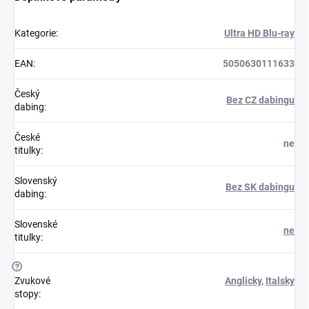
Kategorie
:
Ultra HD Blu-ray
EAN
:
5050630111633
Český
Bez CZ dabingu
dabing
:
České
ne
titulky
:
Slovenský
Bez SK dabingu
dabing
:
Slovenské
ne
titulky
:
?
Zvukové
Anglicky
,
Italsky
stopy
: