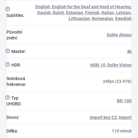
English
,
English for the Deaf and Hard of Hearing
,
?
Danish
,
Dutch
,
Estonian
,
Finnish
,
Italian
,
Latvian
,
Subtitles
:
Lithuanian
,
Norwegian
,
Swedish
Původní
Dolby Atmos
znění
:
?
Master
:
4k
?
HDR
:
HDR-10
,
Dolby Vision
Snímková
24fps (23.976)
frekvence
:
?
Typ
BD-100
UHDBD
:
Dovoz
:
Import bez CZ
,
Import
Délka
:
110 minut