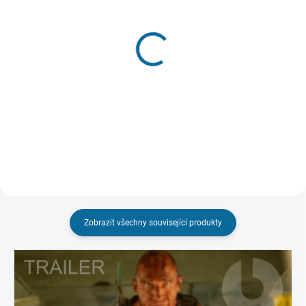
SKLADEM
(1 KS)
SKLADEM
(1 KS)
The Last of Us - 2. série
The Last of Us - 1. série
1 199 Kč
1 299 Kč
Do košíku
Do košíku
Zobrazit všechny související produkty