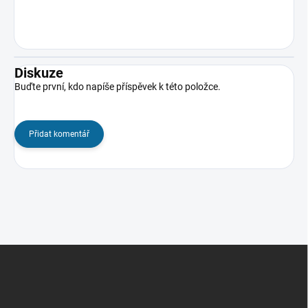
Diskuze
Buďte první, kdo napíše příspěvek k této položce.
Přidat komentář
Z
á
p
a