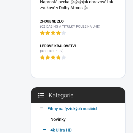
a
Naprostá pecka 👍👍👍jak obrazově tak
n
zvukově v Dolby Atmos 👍
n
í
ZHOUBNÉ ZLO
p
(CZ DABING A TITULKY POUZE NA UHD)
a
n
e
LEDOVÉ KRÁLOVSTVÍ
(KOLEKCE 1 - 2)
l
Kategorie
Přeskočit
kategorie
Filmy na fyzických nosičích
Novinky
4k Ultra HD