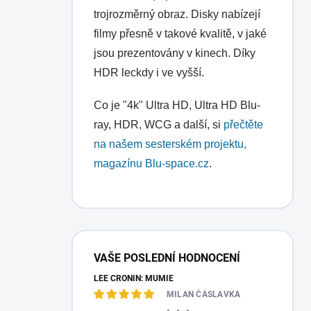
trojrozměrný obraz. Disky nabízejí
filmy přesně v takové kvalitě, v jaké
jsou prezentovány v kinech. Díky
HDR leckdy i ve vyšší.
Co je "4k" Ultra HD, Ultra HD Blu-
ray, HDR, WCG a další, si
přečtěte
na našem sesterském projektu,
magazínu Blu-space.cz
.
P
o
VAŠE POSLEDNÍ HODNOCENÍ
s
LEE CRONIN: MUMIE
t
r
MILAN ČÁSLAVKA