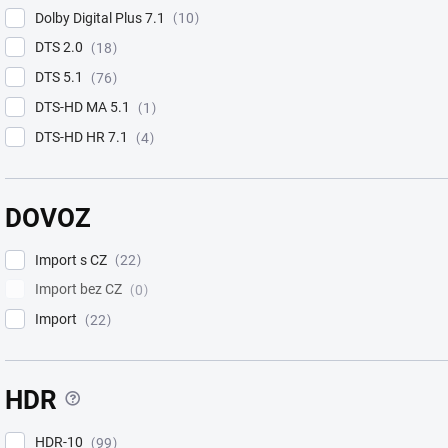
Dolby Digital Plus 7.1
10
DTS 2.0
18
DTS 5.1
76
DTS-HD MA 5.1
1
DTS-HD HR 7.1
4
DOVOZ
Import s CZ
22
Import bez CZ
0
Import
22
?
HDR
HDR-10
99