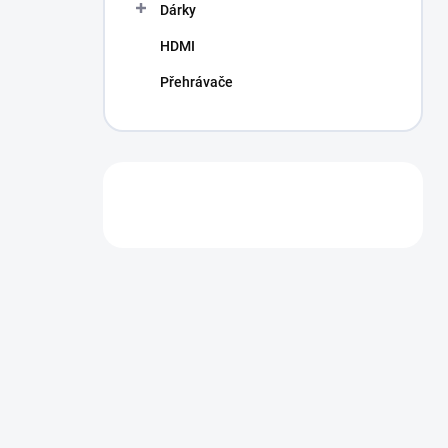
Dárky
HDMI
Přehrávače