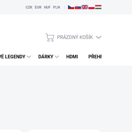
|
CZK
EUR
HUF
PLN
PRÁZDNÝ KOŠÍK
NÁKUPNÍ
KOŠÍK
VÉ LEGENDY
DÁRKY
HDMI
PŘEHRÁVAČE