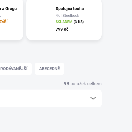
n a Grogu
Spalující touha
k
4k | Steelbook
ZÁŘÍ
SKLADEM
(3 KS)
799 Kč
RODÁVANĚJŠÍ
ABECEDNĚ
99
položek celkem