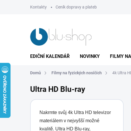
Přejít
Kontakty
Ceník dopravy a plateb
na
obsah
EDIČNÍ KALENDÁŘ
NOVINKY
FILMY NA
Domů
Filmy na fyzických nosičích
4k Ultra H
Ultra HD Blu-ray
Nakrmte svůj 4k Ultra HD televizor
materiálem v nejvyšší možné
kvalitě. Ultra HD Blu-ray,