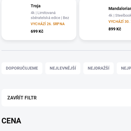
Troja
Mandaloria
4k | Limitovaná
4k | Steelboo
sběratelská edice | Bez
VYCHÁZÍ 30. 
CZ
VYCHÁZÍ 26. SRPNA
899 Kč
699 Kč
Ř
a
DOPORUČUJEME
NEJLEVNĚJŠÍ
NEJDRAŽŠÍ
NEJP
z
e
n
í
p
ZAVŘÍT FILTR
r
o
d
CENA
u
k