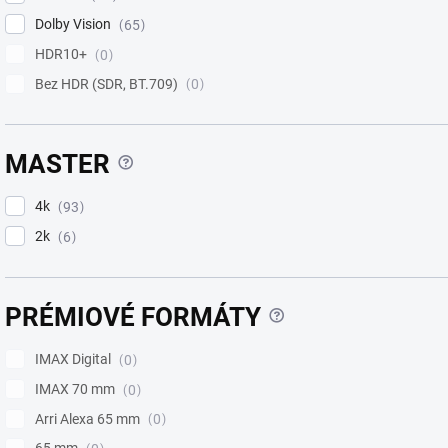
Dolby Vision
65
HDR10+
0
Bez HDR (SDR, BT.709)
0
?
MASTER
4k
93
2k
6
?
PRÉMIOVÉ FORMÁTY
IMAX Digital
0
IMAX 70 mm
0
Arri Alexa 65 mm
0