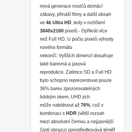
nová generace nosičů domácí
zábavy, přináší filmy a další obsah
ve
4k Ultra HD
, tedy v rozlišení
3840x2160
pixelů - čtyřikrát více
než Full HD. U počtu pixelů výhody
nového formátu
nekončí. Vyšších dimenzí dosahuje
také barevná a jasová
reprodukce. Zatímco SD a Full HD
bylo schopno reprezentovat pouze
36% barev zpozorovatelných
lidským okem, UHD jich
může nabídnout až
76%
, což v
kombinaci s
HDR
(větší rozsah
mezi absolutní černou a nejjasnější
částí obrazu) zprostředkovává téměř