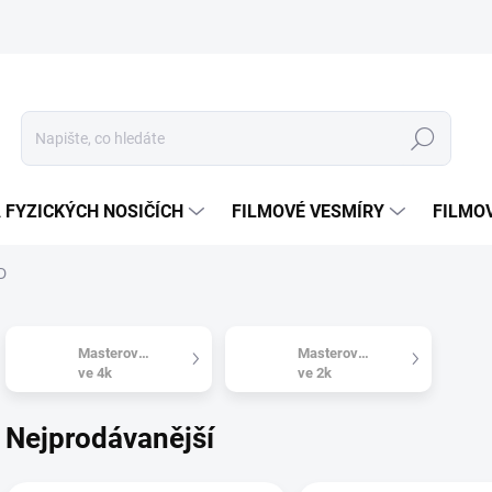
Hledat
 FYZICKÝCH NOSIČÍCH
FILMOVÉ VESMÍRY
FILMO
D
Masterováno
Masterováno
ve 4k
ve 2k
Nejprodávanější