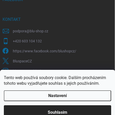
KONTAKT
podpora
@
blu-shop.cz
+420 603 104 132
https://www.facebook.com/blushopcz/
BluspaceCZ
bluspace.cz_blushop.cz
Tento web používá soubory cookie. Dalším procházením
tohoto webu vyjadřujete souhlas s jejich používáním.
Blu-space.cz
Blu-shop.cz
Štěpán Čermák
Nastavení
Copyright 2026
Blu-shop.cz
. Všechna práva vyhrazena.
Souhlasím