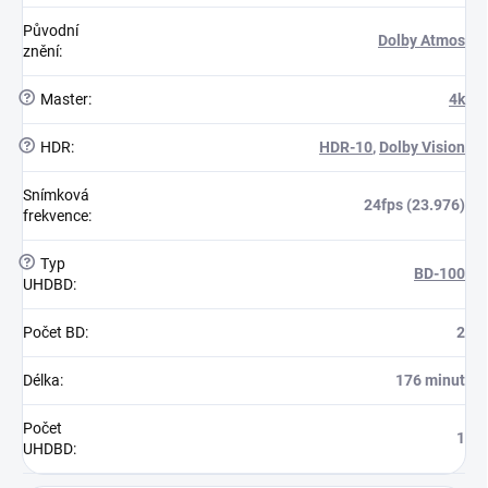
Původní
Dolby Atmos
znění
:
?
Master
:
4k
?
HDR
:
HDR-10
,
Dolby Vision
Snímková
24fps (23.976)
frekvence
:
?
Typ
BD-100
UHDBD
:
Počet BD
:
2
Délka
:
176 minut
Počet
1
UHDBD
: