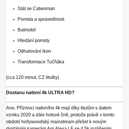
Stát se Catwoman
Pomsta a spravedlnost
Batmobil
Hledání pomsty
Odhalování ikon
Transformace Tučňáka
(cca 120 minut, CZ titulky)
Dostanu nativní 4k ULTRA HD?
Ano. Příznivci nativního 4k mají díky titulům s datem
vzniku 2020 a dále hotové žně, protože právě v tomto
období hollywoodský mainstream přešel k novým
digitálním kamerám Arri Alexa LF se 4.5k rozlišením