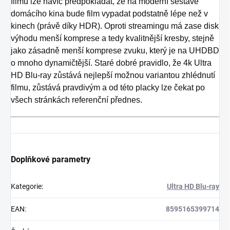
filmu lze navíc předpokládat, že na moderní sestavě
domácího kina bude film vypadat podstatně lépe než v
kinech (právě díky HDR). Oproti streamingu má zase disk
výhodu menší komprese a tedy kvalitnější kresby, stejně
jako zásadně menší komprese zvuku, který je na UHDBD
o mnoho dynamičtější. Staré dobré pravidlo, že 4k Ultra
HD Blu-ray zůstává nejlepší možnou variantou zhlédnutí
filmu, zůstává pravdivým a od této placky lze čekat po
všech stránkách referenční přednes.
Doplňkové parametry
Kategorie
:
Ultra HD Blu-ray
EAN
:
8595165399714