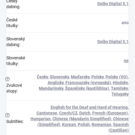
Český
Dolby Digital 5.1
dabing
:
České
ano
titulky
:
Slovenský
Dolby Digital 5.1
dabing
:
Slovenské
ne
titulky
:
Česky
,
Slovensky
,
Maďarsky
,
Polsky
,
Polsky (VO)
,
?
Anglicky
,
Francouzsky (evropská)
,
Hindsky
,
Zvukové
Mandarínsky
,
Španělsky (kastilština)
,
Tamilsky
,
stopy
:
Telugsky
English for the Deaf and Hard of Hearing
,
Cantonese
,
Czech/CZ
,
Dutch
,
French (European)
,
?
Hungarian
,
Chinese (Mandarin Simplified)
,
Chinese
Subtitles
:
(Simplified)
,
Korean
,
Polish
,
Romanian
,
Spanish
(Castilian)