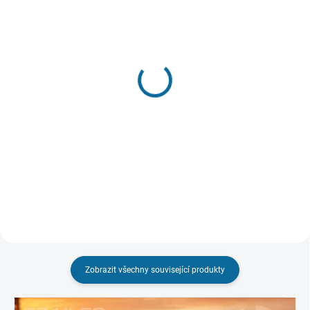
VYPRODÁNO. NABÍZÍME
SKLADEM DO 7 DNŮ
ALTERNATIVY
Spider-Man 2
Muž z oceli
579 Kč
499 Kč
Do košíku
Detail
Zobrazit všechny související produkty