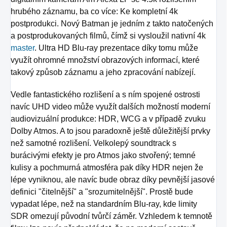
hrubého záznamu, ba co více: Ke kompletní 4k
postprodukci. Nový Batman je jedním z takto natočených
a postprodukovaných filmů, čímž si vysloužil nativní 4k
master
. Ultra HD Blu-ray prezentace díky tomu může
využít ohromné množství obrazových informací, které
takový způsob záznamu a jeho zpracování nabízejí.
Vedle fantastického rozlišení a s ním spojené ostrosti
navíc UHD video může využít dalších možností moderní
audiovizuální produkce: HDR, WCG a v případě zvuku
Dolby Atmos. A to jsou paradoxně ještě důležitější prvky
než samotné rozlišení. Velkolepý soundtrack s
burácivými efekty je pro Atmos jako stvořený; temné
kulisy a pochmurná atmosféra pak díky HDR nejen že
lépe vyniknou, ale navíc bude obraz díky pevnější jasové
definici "čitelnější" a "srozumitelnější". Prostě bude
vypadat lépe, než na standardním Blu-ray, kde limity
SDR omezují původní tvůrčí záměr. Vzhledem k temnotě