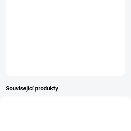
The Batman
(2022), režie: Matt Reeves
Temnotou gothamských uliček pohlcené alter-ego Bruce
Waynea Batman se v začátku životní dráhy mstitele musí
vydat na stopu sériového vraha, který za sebou nechává
hromadu otazníků...
DETAILNÍ INFORMACE
ZEPTAT SE
HLÍDAT
Související produkty
TIP
TIP