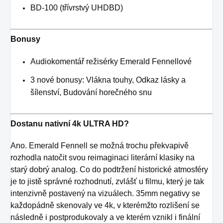
BD-100 (třívrstvý UHDBD)
Bonusy
Audiokomentář režisérky Emerald Fennellové
3 nové bonusy: Vlákna touhy, Odkaz lásky a
šílenství, Budování horečného snu
Dostanu nativní 4k ULTRA HD?
Ano. Emerald Fennell se možná trochu překvapivě
rozhodla natočit svou reimaginaci literární klasiky na
starý dobrý analog. Co do podtržení historické atmosféry
je to jistě správné rozhodnutí, zvlášť u filmu, který je tak
intenzivně postavený na vizuálech. 35mm negativy se
každopádně skenovaly ve 4k, v kterémžto rozlišení se
následně i postprodukovaly a ve kterém vznikl i finální