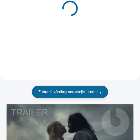
Padesát odstínů temnoty
Pýcha a předsudek
(CZ dabing a titulky pouze na
2005
UHD)
299 Kč
699 Kč
Do košíku
Do košíku
Zobrazit všechny související produkty