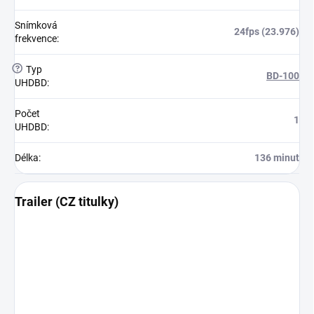
Snímková
24fps (23.976)
frekvence
:
?
Typ
BD-100
UHDBD
:
Počet
1
UHDBD
:
Délka
:
136 minut
Trailer (CZ titulky)