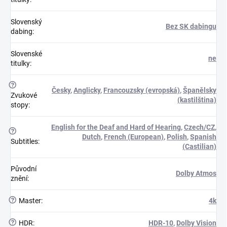
Slovenský
Bez SK dabingu
dabing
:
Slovenské
ne
titulky
:
?
Česky
,
Anglicky
,
Francouzsky (evropská)
,
Španělsky
Zvukové
(kastilština)
stopy
:
English for the Deaf and Hard of Hearing
,
Czech/CZ
,
?
Dutch
,
French (European)
,
Polish
,
Spanish
Subtitles
:
(Castilian)
Původní
Dolby Atmos
znění
:
?
Master
:
4k
?
HDR
:
HDR-10
,
Dolby Vision