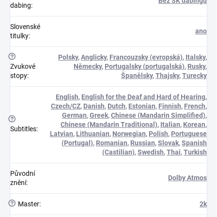
Bez SK dabingu
dabing
:
Slovenské
ano
titulky
:
?
Polsky
,
Anglicky
,
Francouzsky (evropská)
,
Italsky
,
Zvukové
Německy
,
Portugalsky (portugalská)
,
Rusky
,
stopy
:
Španělsky
,
Thajsky
,
Turecky
English
,
English for the Deaf and Hard of Hearing
,
Czech/CZ
,
Danish
,
Dutch
,
Estonian
,
Finnish
,
French
,
German
,
Greek
,
Chinese (Mandarin Simplified)
,
?
Chinese (Mandarin Traditional)
,
Italian
,
Korean
,
Subtitles
:
Latvian
,
Lithuanian
,
Norwegian
,
Polish
,
Portuguese
(Portugal)
,
Romanian
,
Russian
,
Slovak
,
Spanish
(Castilian)
,
Swedish
,
Thai
,
Turkish
Původní
Dolby Atmos
znění
:
?
Master
:
2k