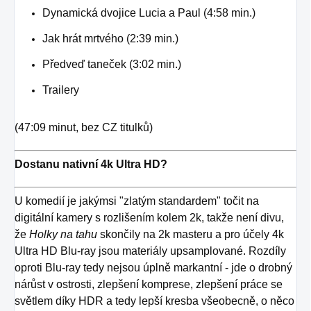
Dynamická dvojice Lucia a Paul (4:58 min.)
Jak hrát mrtvého (2:39 min.)
Předveď taneček (3:02 min.)
Trailery
(47:09 minut, bez CZ titulků)
Dostanu nativní 4k Ultra HD?
U komedií je jakýmsi "zlatým standardem" točit na
digitální kamery s rozlišením kolem 2k, takže není divu,
že
Holky na tahu
skončily na 2k masteru a pro účely 4k
Ultra HD Blu-ray jsou materiály upsamplované. Rozdíly
oproti Blu-ray tedy nejsou úplně markantní - jde o drobný
nárůst v ostrosti, zlepšení komprese, zlepšení práce se
světlem díky HDR a tedy lepší kresba všeobecně, o něco