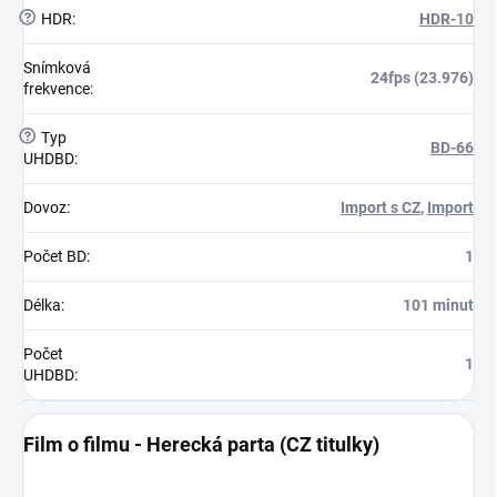
?
HDR
:
HDR-10
Snímková
24fps (23.976)
frekvence
:
?
Typ
BD-66
UHDBD
:
Dovoz
:
Import s CZ
,
Import
Počet BD
:
1
Délka
:
101 minut
Počet
1
UHDBD
:
Film o filmu - Herecká parta (CZ titulky)