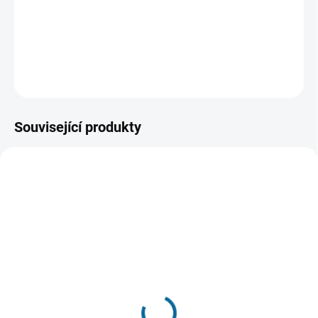
však rychle zvrtne, když jejich přičiněním zemře striptér.
Začíná zběsilá jízda divokou nocí.
DETAILNÍ INFORMACE
ZEPTAT SE
HLÍDAT
Související produkty
VYPRODÁNO, POUŽIJTE FUNKCI
VYPRODÁNO, POUŽIJTE FUNKCI
"HLÍDAT"
"HLÍDAT"
21 Jump Street
22 Jump Street