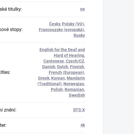
ké titulky
:
ne
Česky
,
Polsky (VO)
,
ové stopy
:
Francouzsky (evropská)
,
Rusky
English for the Deaf and
Hard of Hearing
,
Cantonese
,
Czech/CZ
,
Danish
,
Dutch
,
Finnish
,
itles
:
French (European)
,
Greek
,
Korean
,
Mandarin
(Traditional)
,
Norwegian
,
Polish
,
Romanian
,
Swedish
í znění
:
DTS:X
er
:
4k