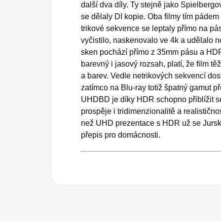
další dva díly. Ty stejně jako Spielbergo
se dělaly DI kopie. Oba filmy tím pádem
trikové sekvence se leptaly přímo na pá
vyčistilo, naskenovalo ve 4k a udělalo 
sken pochází přímo z 35mm pásu a HD
barevný i jasový rozsah, platí, že film t
a barev. Vedle netrikových sekvencí dostá
zatímco na Blu-ray totiž špatný gamut př
UHDBD je díky HDR schopno přiblížit s
prospěje i tridimenzionalitě a realističn
než UHD prezentace s HDR už se Jurské 
přepis pro domácnosti.