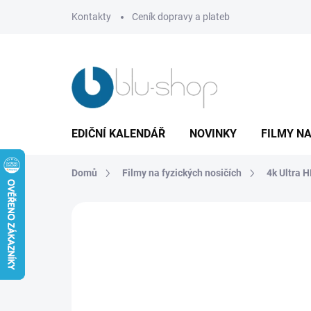
Přejít
Kontakty
Ceník dopravy a plateb
na
obsah
EDIČNÍ KALENDÁŘ
NOVINKY
FILMY NA
Domů
Filmy na fyzických nosičích
4k Ultra 
1 hodnocení
Podrobnosti hodnocení
Z