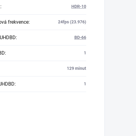
R
:
HDR-10
vá frekvence
:
24fps (23.976)
 UHDBD
:
BD-66
BD
:
1
129 minut
 UHDBD
:
1