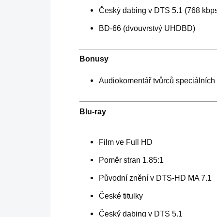
Český dabing v DTS 5.1 (768 kbp
BD-66 (dvouvrstvý UHDBD)
Bonusy
Audiokomentář tvůrců speciálních 
Blu-ray
Film ve Full HD
Poměr stran 1.85:1
Původní znění v DTS-HD MA 7.1
České titulky
Český dabing v DTS 5.1