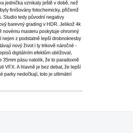
va jednička vznikaly ještě v době, než
 byly finišovány fotochemicky, přičemž
s. Studio tedy původní negativy
nový barevný grading v HDR. Jelikož 4k
R novému masteru poskytuje ohromný
ěží nejen z podstatně lepší drobnokresby
vají nový život i ty trikově náročné -
episů digitálním efektům ubližoval,
e 35mm pásu natolik, že to paradoxně
osti VFX. A hlavně je bez debat, že lepší
parky nedočkají, toto je ultimátní