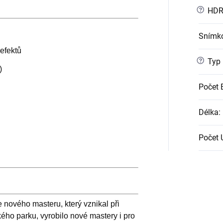
?
HD
Snímko
efektů
?
Typ
)
Počet 
Délka
:
Počet
e nového masteru, který vznikal při
kého parku, vyrobilo nové mastery i pro