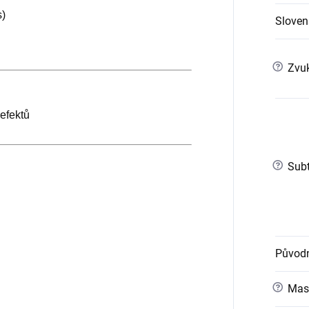
s)
Slovens
?
Zvuk
efektů
?
Subt
Původn
?
Mast