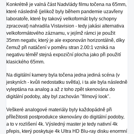
Konkrétně je valná část Nadvlády filmu točena na 65mm,
které následně (jelikož byly během pandemie uzavřeny
laboratoře, které by takový velkoformát byly schopny
zpracovat) nahradila Vistavision - tedy jakási alternativa
velkoformátového záznamu, v jejímž rámci je použit
35mm negativ, který je ale exponován horizontálně, díky
čemuž při natáčení v poměru stran 2.00:1 vzniká na
negativu téměř stejná expoziční plocha jako při použití
klasického 65mm.
Na digitální kamery byla točena jedna jediná scéna (v
jeskyních - kvůli nedostatku světla), i ta ale byla následně
vyleptána na analog a až z toho zpět skenována do
digitální podoby, aby byl zachován "filmový look".
Veškeré analogové materiály byly každopádně při
příležitosti postprodukce skenovány do digitální podoby,
a to v rozlišení 4k. Výsledný master je tedy nativní 4k
přepis, který poskytuje 4k Ultra HD Blu-ray disku enormní