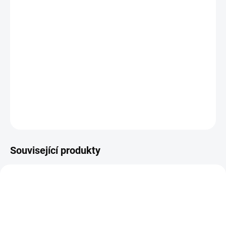
Jurassic Park 1-3, Jurassic World 1-3
(1993 - 2022), režie: Steven
Spielberg, Joe Johnston, Colin Trevorrow, J. A. Bayona
Od prvních krůčků po Jurském parku v revolučním filmu
Stevena Spielberga po celoplanetární dominanci
dinosaurů, zažijte dobrodružství s prehistorickými ještěry,
kteří si na vás s radostí pochutnají.
DETAILNÍ INFORMACE
ZEPTAT SE
HLÍDAT
Související produkty
TIP