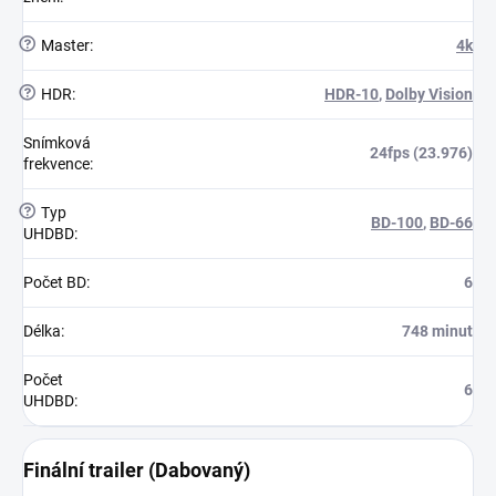
?
Master
:
4k
?
HDR
:
HDR-10
,
Dolby Vision
Snímková
24fps (23.976)
frekvence
:
?
Typ
BD-100
,
BD-66
UHDBD
:
Počet BD
:
6
Délka
:
748 minut
Počet
6
UHDBD
:
Finální trailer (Dabovaný)