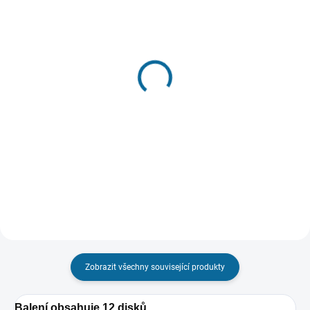
VYPRODÁNO, POUŽIJTE FUNKCI
"HLÍDAT"
SKLADEM
(1 KS)
Godzilla II Král monster
Kong: Ostrov lebek
899 Kč
CZ dabing a titulky pouze na
UHD
Detail
649 Kč
Do košíku
Zobrazit všechny související produkty
Balení obsahuje 12 disků