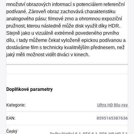
množství obrazových informací s potenciálem referenční
podívané. Zároveň obraz zachovává charakteristiku
analogového pásu: filmové zrno a ohromnou expoziční
pružnost, kterou následně může disk využít díky HDR.
Stejně jako u vizuálně extrémně povedeného prvního
dílu, i tady můžeme čekat vyloženě epickou podívanou a
dostáváme film s technicky kvalitnějším přednesem, než
jaký měli možnost vidět diváci v kinech.
Doplňkové parametry
Kategorie
:
Ultra HD Blu-ray
EAN
:
8595165387636
Český
Dolby Digital 5.1
,
DTS 5.1
,
DTS-HD HR 7.1