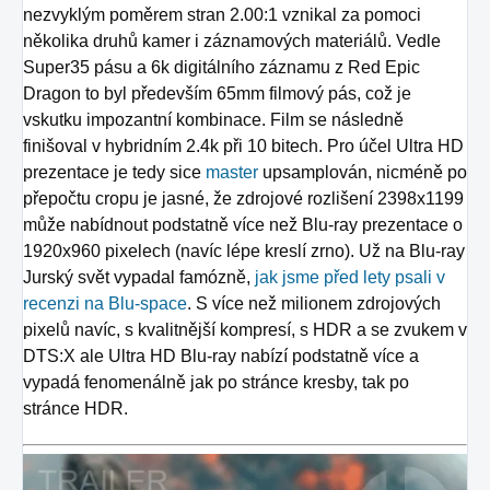
nezvyklým poměrem stran 2.00:1 vznikal za pomoci
několika druhů kamer i záznamových materiálů. Vedle
Super35 pásu a 6k digitálního záznamu z Red Epic
Dragon to byl především 65mm filmový pás, což je
vskutku impozantní kombinace. Film se následně
finišoval v hybridním 2.4k při 10 bitech. Pro účel Ultra HD
prezentace je tedy sice
master
upsamplován, nicméně po
přepočtu cropu je jasné, že zdrojové rozlišení 2398x1199
může nabídnout podstatně více než Blu-ray prezentace o
1920x960 pixelech (navíc lépe kreslí zrno). Už na Blu-ray
Jurský svět vypadal famózně,
jak jsme před lety psali v
recenzi na Blu-space
. S více než milionem zdrojových
pixelů navíc, s kvalitnější kompresí, s HDR a se zvukem v
DTS:X ale Ultra HD Blu-ray nabízí podstatně více a
vypadá fenomenálně jak po stránce kresby, tak po
stránce HDR.