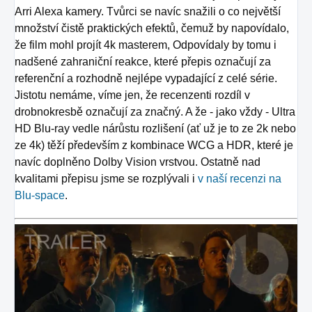
Arri Alexa kamery. Tvůrci se navíc snažili o co největší
množství čistě praktických efektů, čemuž by napovídalo,
že film mohl projít 4k masterem, Odpovídaly by tomu i
nadšené zahraniční reakce, které přepis označují za
referenční a rozhodně nejlépe vypadající z celé série.
Jistotu nemáme, víme jen, že recenzenti rozdíl v
drobnokresbě označují za značný. A že - jako vždy - Ultra
HD Blu-ray vedle nárůstu rozlišení (ať už je to ze 2k nebo
ze 4k) těží především z kombinace WCG a HDR, které je
navíc doplněno Dolby Vision vrstvou. Ostatně nad
kvalitami přepisu jsme se rozplývali i
v naší recenzi na
Blu-space
.