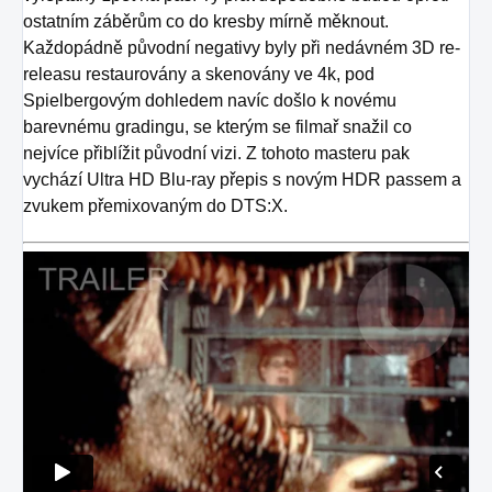
ostatním záběrům co do kresby mírně měknout.
Každopádně původní negativy byly při nedávném 3D re-
releasu restaurovány a skenovány ve 4k, pod
Spielbergovým dohledem navíc došlo k novému
barevnému gradingu, se kterým se filmař snažil co
nejvíce přiblížit původní vizi. Z tohoto masteru pak
vychází Ultra HD Blu-ray přepis s novým HDR passem a
zvukem přemixovaným do DTS:X.