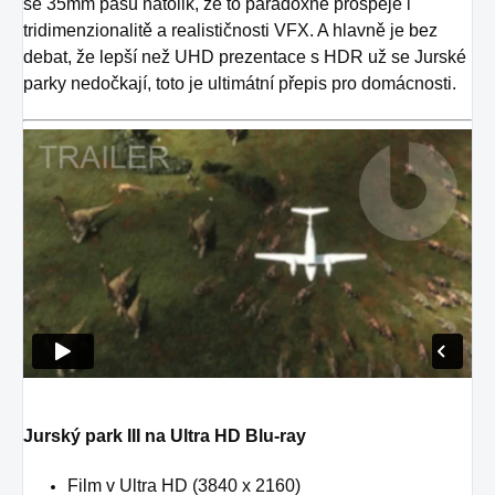
se 35mm pásu natolik, že to paradoxně prospěje i
tridimenzionalitě a realističnosti VFX. A hlavně je bez
debat, že lepší než UHD prezentace s HDR už se Jurské
parky nedočkají, toto je ultimátní přepis pro domácnosti.
Jurský park III na Ultra HD Blu-ray
Film v Ultra HD (3840 x 2160)