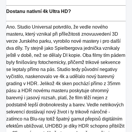
Dostanu nativní 4k Ultra HD?
Ano. Studio Universal potvrdilo, že vedle nového
masteru, který vznikal při příležitosti znovuuvedení 3D
verze Jurského parku, vyrobilo nové mastery i pro další
dva díly. Ty stejně jako Spielbergova jednička vznikaly
ještě v době, než se dělaly DI kopie. Oba filmy tím pádem
byly finišovány fotochemicky, přičemž trikové sekvence
se leptaly přímo na pás. Studio tedy původní negativy
vyčistilo, naskenovalo ve 4k a udělalo nový barevný
grading v HDR. Jelikož 4k sken pochází přímo z 35mm
pásu a HDR novému masteru poskytuje ohromný
barevný i jasový rozsah, platí, že film těží nejen z
podstatně lepší drobnokresby a barev. Vedle netrikových
sekvencí dostávají nový život i ty trikově náročné -
zatímco na Blu-ray totiž špatný gamut přepisů digitálním
efektům ubližoval, UHDBD je díky HDR schopno přiblížit