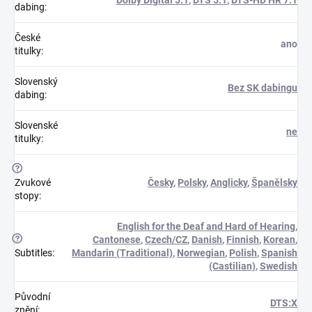
dabing
:
České
ano
titulky
:
Slovenský
Bez SK dabingu
dabing
:
Slovenské
ne
titulky
:
?
Zvukové
Česky
,
Polsky
,
Anglicky
,
Španělsky
stopy
:
English for the Deaf and Hard of Hearing
,
?
Cantonese
,
Czech/CZ
,
Danish
,
Finnish
,
Korean
,
Subtitles
:
Mandarin (Traditional)
,
Norwegian
,
Polish
,
Spanish
(Castilian)
,
Swedish
Původní
DTS:X
znění
: