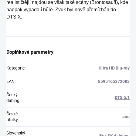
realističtěji, najdou se však také scény (Brontosauři), kde
naopak vypadají hůře. Zvuk byl nově přemíchán do
DTS:X.
Doplňkové parametry
Kategorie
:
Ultra HD Blu-ray
EAN
:
8595165372083
Český
DTS 5.1
dabing
:
České
ano
titulky
:
Slovenský
Bez SK dabingu