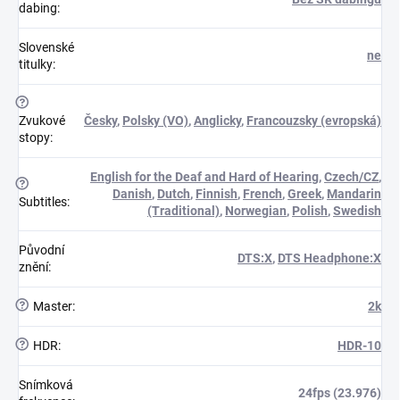
dabing
:
Slovenské
ne
titulky
:
?
Zvukové
Česky
,
Polsky (VO)
,
Anglicky
,
Francouzsky (evropská)
stopy
:
English for the Deaf and Hard of Hearing
,
Czech/CZ
,
?
Danish
,
Dutch
,
Finnish
,
French
,
Greek
,
Mandarin
Subtitles
:
(Traditional)
,
Norwegian
,
Polish
,
Swedish
Původní
DTS:X
,
DTS Headphone:X
znění
:
?
Master
:
2k
?
HDR
:
HDR-10
Snímková
24fps (23.976)