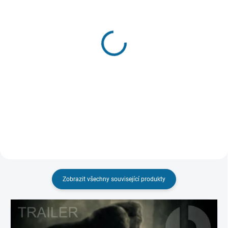
SKLADEM
(1 KS)
VYPRODÁNO, POUŽIJTE FUNKCI
"HLÍDAT"
Válka o planetu opic
Planeta opic
449 Kč
(Kolekce 1-3)
Do košíku
349 Kč
Detail
Zobrazit všechny související produkty