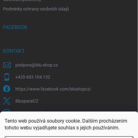
Podmínky ochrany osobních údajů
FACEBOOK
KONTAKT
podpora
@
blu-shop.cz
+420 603 104 132
https://www.facebook.com/blushopcz/
BluspaceCZ
bluspace.cz_blushop.cz
Tento web používá soubory cookie. Dalším procházením
tohoto webu vyjadřujete souhlas s jejich používáním.
Blu-space.cz
Blu-shop.cz
Štěpán Čermák