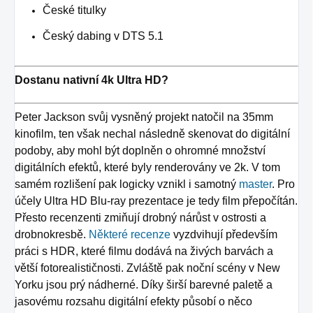
České titulky
Český dabing v DTS 5.1
Dostanu nativní 4k Ultra HD?
Peter Jackson svůj vysněný projekt natočil na 35mm
kinofilm, ten však nechal následně skenovat do digitální
podoby, aby mohl být doplněn o ohromné množství
digitálních efektů, které byly renderovány ve 2k. V tom
samém rozlišení pak logicky vznikl i samotný
master
. Pro
účely Ultra HD Blu-ray prezentace je tedy film přepočítán.
Přesto recenzenti zmiňují drobný nárůst v ostrosti a
drobnokresbě.
Některé recenze
vyzdvihují především
práci s HDR, které filmu dodává na živých barvách a
větší fotorealističnosti. Zvláště pak noční scény v New
Yorku jsou prý nádherné. Díky širší barevné paletě a
jasovému rozsahu digitální efekty působí o něco