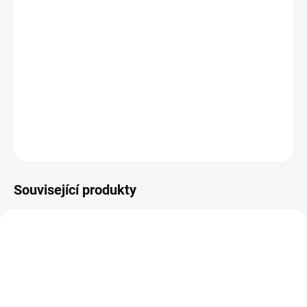
King Kong
(2005), režie: Peter Jackson
Filmový producent ve snaze o záchranu kariéry vyráží s
malým štábem na mysteriózní Ostrov lebek. V opuštěné
džungli tu narážejí na Konga, obří opici, která nové hosty
rozhodně nevítá.
DETAILNÍ INFORMACE
ZEPTAT SE
HLÍDAT
Související produkty
TIP
TIP