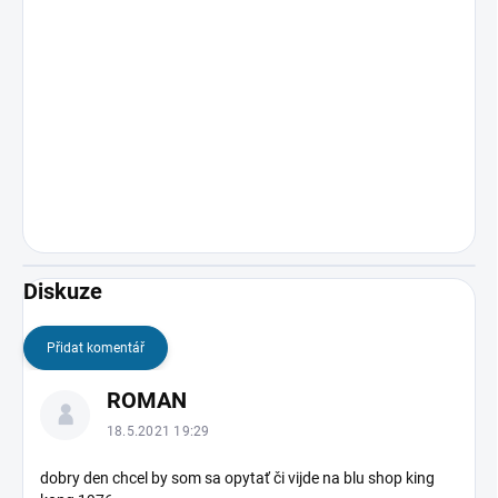
Diskuze
Přidat komentář
V
ROMAN
ý
p
18.5.2021 19:29
i
s
dobry den chcel by som sa opytať či vijde na blu shop king