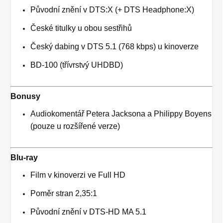
Původní znění v DTS:X (+ DTS Headphone:X)
České titulky u obou sestřihů
Český dabing v DTS 5.1 (768 kbps) u kinoverze
BD-100 (třívrstvý UHDBD)
Bonusy
Audiokomentář Petera Jacksona a Philippy Boyens
(pouze u rozšířené verze)
Blu-ray
Film v kinoverzi ve Full HD
Poměr stran 2,35:1
Původní znění v DTS-HD MA 5.1