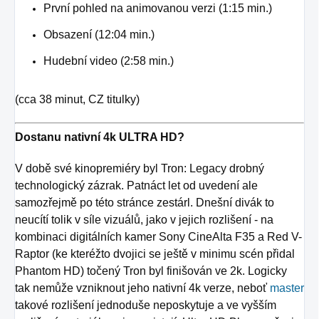
První pohled na animovanou verzi (1:15 min.)
Obsazení (12:04 min.)
Hudební video (2:58 min.)
(cca 38 minut, CZ titulky)
Dostanu nativní 4k ULTRA HD?
V době své kinopremiéry byl Tron: Legacy drobný
technologický zázrak. Patnáct let od uvedení ale
samozřejmě po této stránce zestárl. Dnešní divák to
neucítí tolik v síle vizuálů, jako v jejich rozlišení - na
kombinaci digitálních kamer Sony CineAlta F35 a Red V-
Raptor (ke kteréžto dvojici se ještě v minimu scén přidal
Phantom HD) točený Tron byl finišován ve 2k. Logicky
tak nemůže vzniknout jeho nativní 4k verze, neboť
master
takové rozlišení jednoduše neposkytuje a ve vyšším