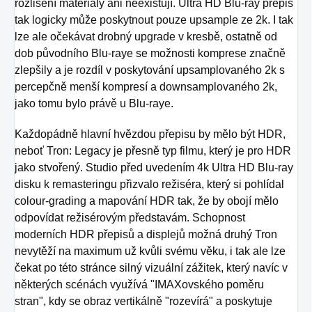
rozlišení materiály ani neexistují. Ultra HD Blu-ray přepis
tak logicky může poskytnout pouze upsample ze 2k. I tak
lze ale očekávat drobný upgrade v kresbě, ostatně od
dob původního Blu-raye se možnosti komprese značně
zlepšily a je rozdíl v poskytování upsamplovaného 2k s
percepčně menší kompresí a downsamplovaného 2k,
jako tomu bylo právě u Blu-raye.
Každopádně hlavní hvězdou přepisu by mělo být HDR,
neboť Tron: Legacy je přesně typ filmu, který je pro HDR
jako stvořený. Studio před uvedením 4k Ultra HD Blu-ray
disku k remasteringu přizvalo režiséra, který si pohlídal
colour-grading a mapování HDR tak, že by obojí mělo
odpovídat režisérovým představám. Schopnost
moderních HDR přepisů a displejů možná druhý Tron
nevytěží na maximum už kvůli svému věku, i tak ale lze
čekat po této stránce silný vizuální zážitek, který navíc v
některých scénách využívá "IMAXovského poměru
stran", kdy se obraz vertikálně "rozevírá" a poskytuje