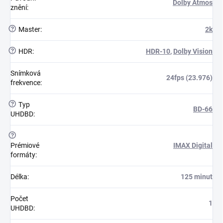
Dolby Atmos
znění
:
?
Master
:
2k
?
HDR
:
HDR-10
,
Dolby Vision
Snímková
24fps (23.976)
frekvence
:
?
Typ
BD-66
UHDBD
:
?
Prémiové
IMAX Digital
formáty
:
Délka
:
125 minut
Počet
1
UHDBD
: