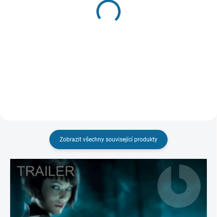
"HLÍDAT"
Matrix
Blade Runner
Remasterovaná verze
4k, Steelbook
199 Kč
499 Kč
Detail
Detail
Zobrazit všechny související produkty