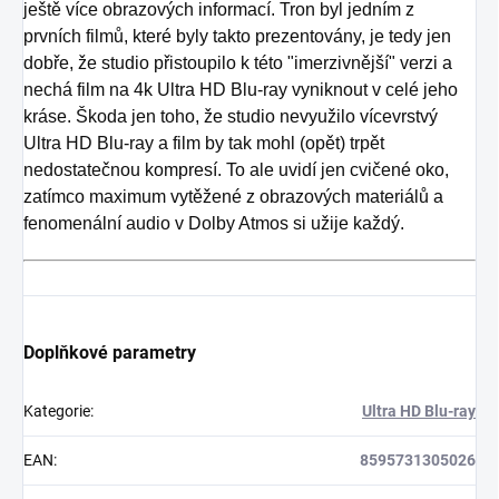
ještě více obrazových informací. Tron byl jedním z
prvních filmů, které byly takto prezentovány, je tedy jen
dobře, že studio přistoupilo k této "imerzivnější" verzi a
nechá film na 4k Ultra HD Blu-ray vyniknout v celé jeho
kráse. Škoda jen toho, že studio nevyužilo vícevrstvý
Ultra HD Blu-ray a film by tak mohl (opět) trpět
nedostatečnou kompresí. To ale uvidí jen cvičené oko,
zatímco maximum vytěžené z obrazových materiálů a
fenomenální audio v Dolby Atmos si užije každý.
Doplňkové parametry
Kategorie
:
Ultra HD Blu-ray
EAN
:
8595731305026