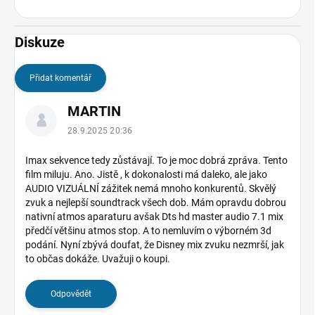
Diskuze
Přidat komentář
V
MARTIN
ý
p
28.9.2025 20:36
i
s
Imax sekvence tedy zůstávají. To je moc dobrá zpráva. Tento
film miluju. Ano. Jistě , k dokonalosti má daleko, ale jako
d
AUDIO VIZUÁLNÍ zážitek nemá mnoho konkurentů. Skvělý
i
zvuk a nejlepší soundtrack všech dob. Mám opravdu dobrou
s
nativní atmos aparaturu avšak Dts hd
master
audio 7.1 mix
k
předčí většinu atmos stop. A to nemluvím o výborném 3d
u
podání. Nyní zbývá doufat, že Disney mix zvuku nezmrší, jak
z
to občas dokáže. Uvažuji o koupi.
í
Odpovědět