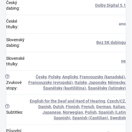
Český
Dolby Digital 5.1
dabing
:
České
ano
titulky
:
Slovenský
Bez SK dabingu
dabing
:
Slovenské
ne
titulky
:
?
Česky
,
Polsky
,
Anglicky
,
Francouzsky (kanadská)
,
Zvukové
Francouzsky (evropská)
,
Italsky
,
Japonsky
,
Německy
,
stopy
:
Španělsky (kastilština)
,
Španělsky (latinsky)
English for the Deaf and Hard of Hearing
,
Czech/CZ
,
?
Danish
,
Dutch
,
Finnish
,
French
,
German
,
Italian
,
Subtitles
:
Japanese
,
Norwegian
,
Polish
,
Spanish (Latin
Spanish)
,
Spanish (Castilian)
,
Swedish
Původní