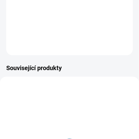
digitální arkády, kterou právě jeho rodič stvořil a zjišťuje,
že v digitálním světě kvete nový život. Ne všichni jsou si
tu však rovni.
DETAILNÍ INFORMACE
ZEPTAT SE
HLÍDAT
Související produkty
TIP
TIP
LIMIT. POČET
VYPRODÁNO, POUŽIJTE FUNKCI
"HLÍDAT"
VYPRODÁNO, POUŽIJTE FUNKCI