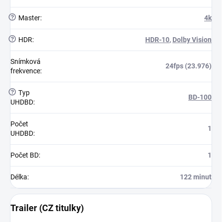
?
Master
:
4k
?
HDR
:
HDR-10
,
Dolby Vision
Snímková
24fps (23.976)
frekvence
:
?
Typ
BD-100
UHDBD
:
Počet
1
UHDBD
:
Počet BD
:
1
Délka
:
122 minut
Trailer (CZ titulky)