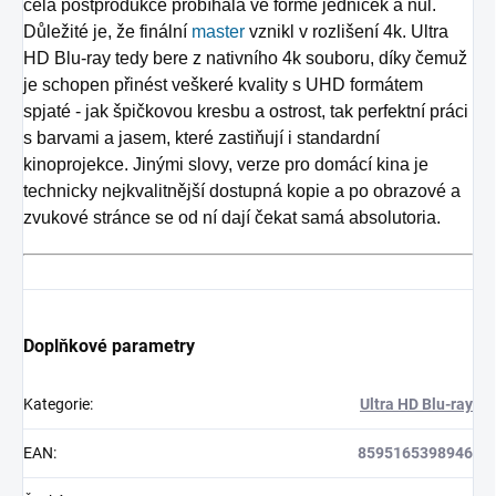
celá postprodukce probíhala ve formě jedniček a nul.
Důležité je, že finální
master
vznikl v rozlišení 4k. Ultra
HD Blu-ray tedy bere z nativního 4k souboru, díky čemuž
je schopen přinést veškeré kvality s UHD formátem
spjaté - jak špičkovou kresbu a ostrost, tak perfektní práci
s barvami a jasem, které zastiňují i standardní
kinoprojekce. Jinými slovy, verze pro domácí kina je
technicky nejkvalitnější dostupná kopie a po obrazové a
zvukové stránce se od ní dají čekat samá absolutoria.
Doplňkové parametry
Kategorie
:
Ultra HD Blu-ray
EAN
:
8595165398946