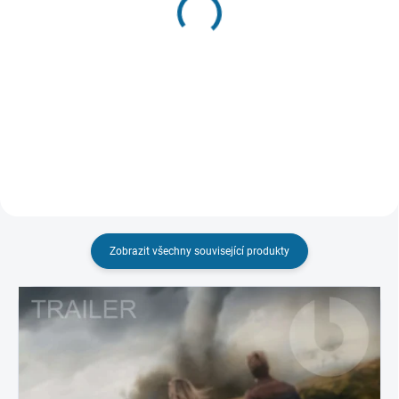
Den poté
2012
199 Kč
CZ dabing a titulky pouze na
UHD
Do košíku
599 Kč
Do košíku
Zobrazit všechny související produkty