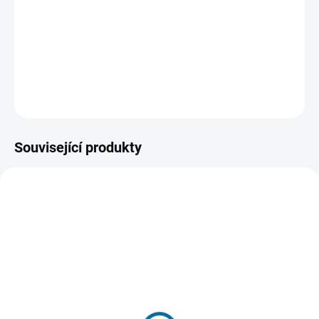
střední Oklahomě, kde je předpokládán jejich vysoký
výskyt. Jak se bouřková sezóna zintenzivňuje,
rozpoutávají se děsivé jevy, které nikdy předtím neviděli.
DETAILNÍ INFORMACE
ZEPTAT SE
HLÍDAT
Související produkty
SKLADEM
(1 KS)
SKLADEM DO 7 DNŮ