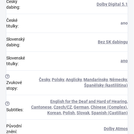
Český
Dolby Digital 5.1
dabing
:
České
ano
titulky
:
Slovenský
Bez SK dabingu
dabing
:
Slovenské
ano
titulky
:
?
Česky
,
Polsky
,
Anglicky
,
Mandarínsky
,
Německy
,
Zvukové
Španělsky (kastilština)
stopy
:
English for the Deaf and Hard of Hearing
,
?
Cantonese
,
Czech/CZ
,
German
,
Chinese (Complex)
,
Subtitles
:
Korean
,
Polish
,
Slovak
,
Spanish (Castilian)
Původní
Dolby Atmos
znění
: