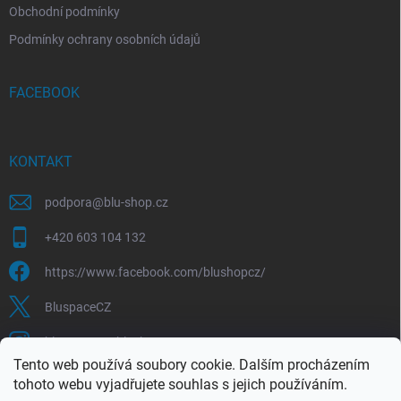
Obchodní podmínky
Podmínky ochrany osobních údajů
FACEBOOK
KONTAKT
podpora
@
blu-shop.cz
+420 603 104 132
https://www.facebook.com/blushopcz/
BluspaceCZ
bluspace.cz_blushop.cz
Tento web používá soubory cookie. Dalším procházením
tohoto webu vyjadřujete souhlas s jejich používáním.