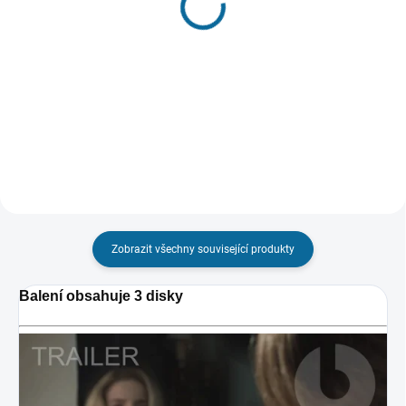
Smrtelné zlo
Prodloužená režisérská verze
CZ dabing a titulky pouze na
199 Kč
UHD
649 Kč
Do košíku
Do košíku
Zobrazit všechny související produkty
Balení obsahuje 3 disky