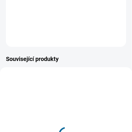
která byla posednutá zlem. V její blízkosti tak nebohé
oběti zažívají děsivé útoky nadpřirozených sil, před
kterými není nikdo v bezpečí.
DETAILNÍ INFORMACE
ZEPTAT SE
HLÍDAT
Související produkty
TIP
TIP
SKLADEM
(1 KS)
SKLADEM DO 7 DNŮ
Vymítač ďábla