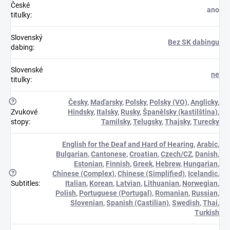
České
ano
titulky
:
Slovenský
Bez SK dabingu
dabing
:
Slovenské
ne
titulky
:
?
Česky
,
Maďarsky
,
Polsky
,
Polsky (VO)
,
Anglicky
,
Zvukové
Hindsky
,
Italsky
,
Rusky
,
Španělsky (kastilština)
,
stopy
:
Tamilsky
,
Telugsky
,
Thajsky
,
Turecky
English for the Deaf and Hard of Hearing
,
Arabic
,
Bulgarian
,
Cantonese
,
Croatian
,
Czech/CZ
,
Danish
,
Estonian
,
Finnish
,
Greek
,
Hebrew
,
Hungarian
,
?
Chinese (Complex)
,
Chinese (Simplified)
,
Icelandic
,
Subtitles
:
Italian
,
Korean
,
Latvian
,
Lithuanian
,
Norwegian
,
Polish
,
Portuguese (Portugal)
,
Romanian
,
Russian
,
Slovenian
,
Spanish (Castilian)
,
Swedish
,
Thai
,
Turkish