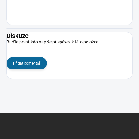
Diskuze
Buďte první, kdo napíše příspěvek k této položce.
Přidat komentář
Z
á
p
a