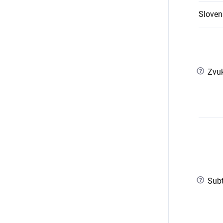
Slovens
?
Zvuk
?
Subt