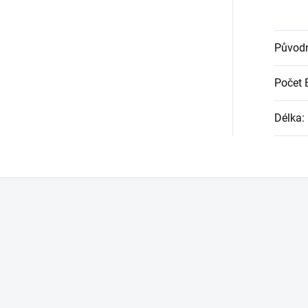
Původn
Počet 
Délka
: