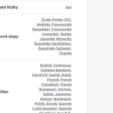
ké titulky
:
ano
Česky
,
Polsky (VO)
,
Anglicky
,
Francouzsky
(kanadská)
,
Francouzsky
(evropská)
,
Italsky
,
ové stopy
:
Japonsky
,
Německy
,
Španělsky (kastilština)
,
Španělsky (latinsky)
,
Thajsky
English
,
Cantonese
,
Complex Mandarin
,
Czech/CZ
,
Danish
,
Dutch
,
Finnish
,
French
(Canadian)
,
French
(European)
,
German
,
itles
:
Italian
,
Japanese
,
Korean
,
Norwegian
,
Polish
,
Slovak
,
Spanish
(Latin Spanish)
,
Spanish