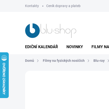
Přejít
Kontakty
Ceník dopravy a plateb
na
obsah
EDIČNÍ KALENDÁŘ
NOVINKY
FILMY NA
Domů
Filmy na fyzických nosičích
Blu-ray
Neohodnoceno
Podrobnosti hodnoce