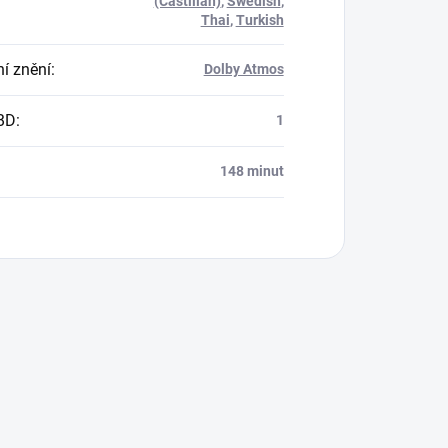
(Castilian)
,
Swedish
,
Thai
,
Turkish
í znění
:
Dolby Atmos
BD
:
1
148 minut