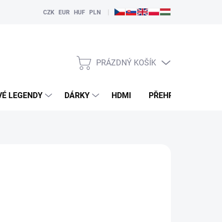
|
CZK
EUR
HUF
PLN
PRÁZDNÝ KOŠÍK
NÁKUPNÍ
KOŠÍK
VÉ LEGENDY
DÁRKY
HDMI
PŘEHRÁVAČE