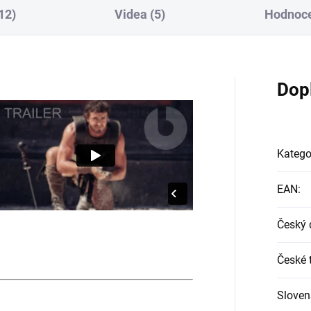
12)
Videa (5)
Hodnoc
Dop
Katego
EAN
:
Český 
České t
Sloven