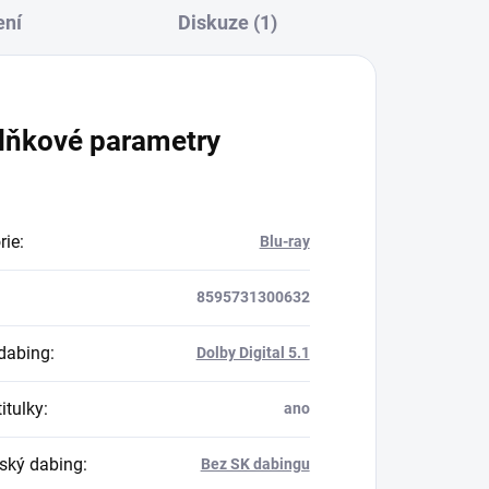
ení
Diskuze (1)
lňkové parametry
rie
:
Blu-ray
8595731300632
dabing
:
Dolby Digital 5.1
itulky
:
ano
ský dabing
:
Bez SK dabingu