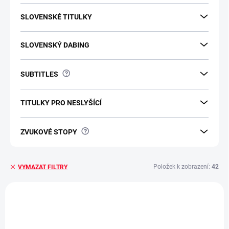
SLOVENSKÉ TITULKY
SLOVENSKÝ DABING
?
SUBTITLES
TITULKY PRO NESLYŠÍCÍ
?
ZVUKOVÉ STOPY
Položek k zobrazení:
42
VYMAZAT FILTRY
V
ý
p
i