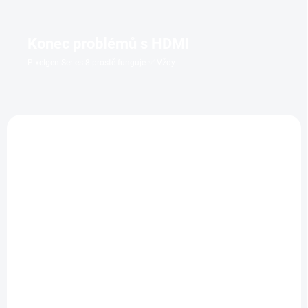
Konec problémů s HDMI
Pixelgen Series 8 prostě funguje ✅ Vždy
SKLADEM
SKLADEM
(1 KS)
(1 KS)
Gladiátor II
Tiché místo
Kolekce 1-3
299 Kč
519 Kč