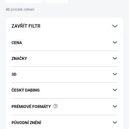
n
í
42
položek celkem
p
r
ZAVŘÍT FILTR
o
d
u
CENA
k
t
ů
ZNAČKY
3D
ČESKÝ DABING
?
PRÉMIOVÉ FORMÁTY
PŮVODNÍ ZNĚNÍ