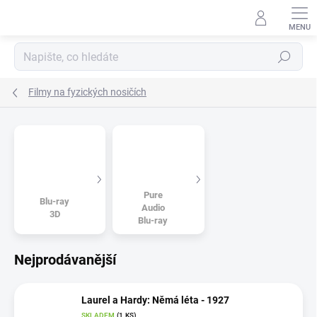
Přejít
na
obsah
Hledat
Filmy na fyzických nosičích
Pure
Blu-ray
Audio
3D
Blu-ray
Nejprodávanější
Laurel a Hardy: Němá léta - 1927
SKLADEM
(1 KS)