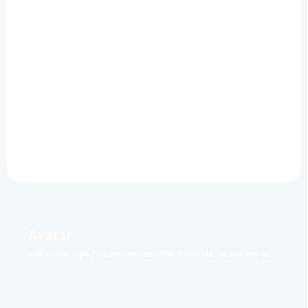
SKLADEM
SKLADEM
(1 KS)
(1 KS)
Ježek Sonic 3
Gladiátor II
Blu-ray + bonusový Blu-
279 Kč
ray
Do košíku
529 Kč
Do košíku
Avatar
Svět Pandory, jak ho Cameron zamýšlel: V nejvyšší možné kvalitě