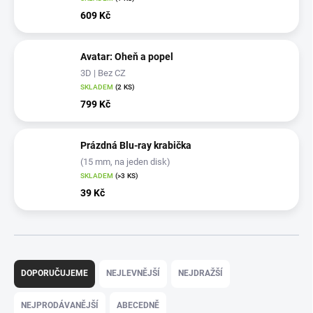
609 Kč
Avatar: Oheň a popel
3D | Bez CZ
SKLADEM
(2 KS)
799 Kč
Prázdná Blu-ray krabička
(15 mm, na jeden disk)
SKLADEM
(>3 KS)
39 Kč
Ř
a
DOPORUČUJEME
NEJLEVNĚJŠÍ
NEJDRAŽŠÍ
z
e
NEJPRODÁVANĚJŠÍ
ABECEDNĚ