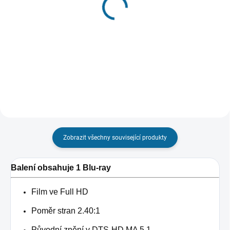
Hříšný tanec
Oslněni sluncem
199 Kč
99 Kč
Do košíku
Do košíku
Zobrazit všechny související produkty
Balení obsahuje 1 Blu-ray
Film ve Full HD
Poměr stran 2.40:1
Původní znění v DTS-HD MA 5.1