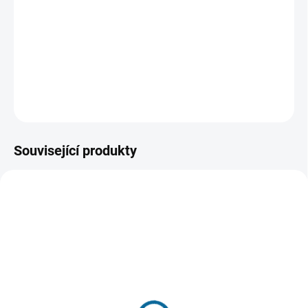
Právě se rozešla s přítelem, aby nabrala do plic trochu
čerstvého newyorského vzduchu a užila si. Single život
ale absolutně nezvládá.
DETAILNÍ INFORMACE
ZEPTAT SE
HLÍDAT
Související produkty
SKLADEM
SKLADEM
(1 KS)
(1 KS)