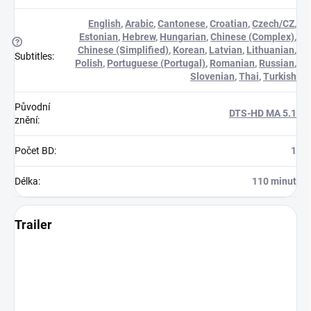
English
,
Arabic
,
Cantonese
,
Croatian
,
Czech/CZ
,
Estonian
,
Hebrew
,
Hungarian
,
Chinese (Complex)
,
?
Chinese (Simplified)
,
Korean
,
Latvian
,
Lithuanian
,
Subtitles
:
Polish
,
Portuguese (Portugal)
,
Romanian
,
Russian
,
Slovenian
,
Thai
,
Turkish
Původní
DTS-HD MA 5.1
znění
:
Počet BD
:
1
Délka
:
110 minut
Trailer