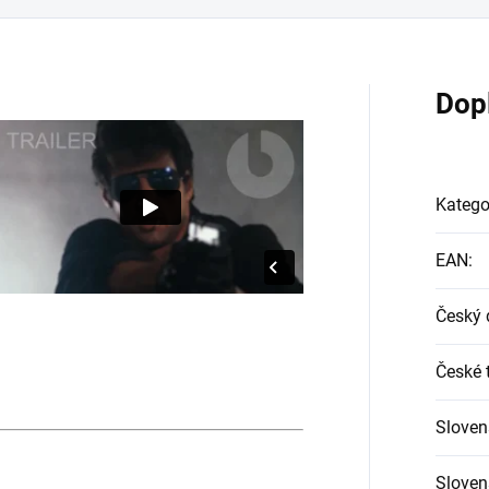
Dop
Katego
EAN
:
Český 
České t
Sloven
Slovens