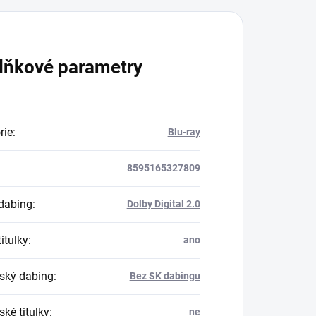
lňkové parametry
rie
:
Blu-ray
8595165327809
dabing
:
Dolby Digital 2.0
itulky
:
ano
ský dabing
:
Bez SK dabingu
ké titulky
:
ne