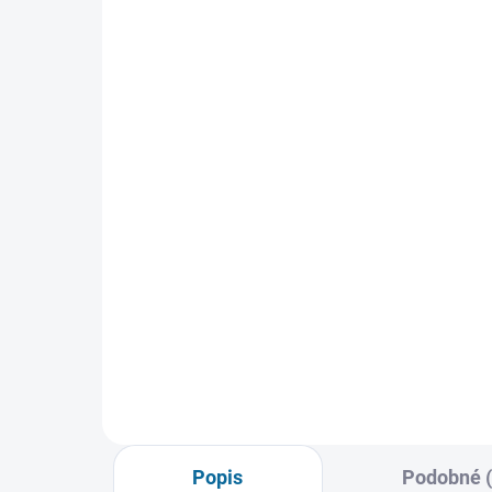
SKLADEM
(1 KS)
Rambo II
Ram
199 Kč
19
Do košíku
Popis
Podobné (