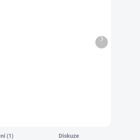
Další
produkt
SKLADEM
ADEM
(2 KS)
1 KS)
Náhlá smrt
199 Kč
Do košíku
í (1)
Diskuze