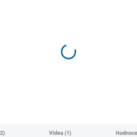
SKLADEM
SKL
(1 KS)
(
bo III
Rambo: Poslední krev
9 Kč
189 Kč
Do košíku
Do košíku
2)
Videa (1)
Hodnocen