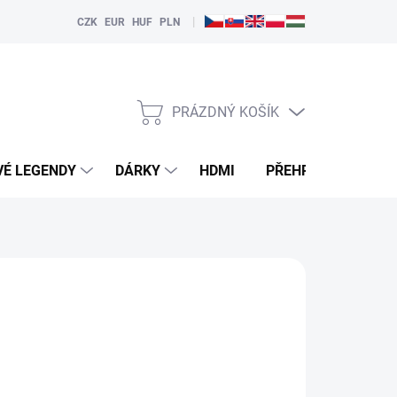
|
CZK
EUR
HUF
PLN
PRÁZDNÝ KOŠÍK
NÁKUPNÍ
KOŠÍK
VÉ LEGENDY
DÁRKY
HDMI
PŘEHRÁVAČE