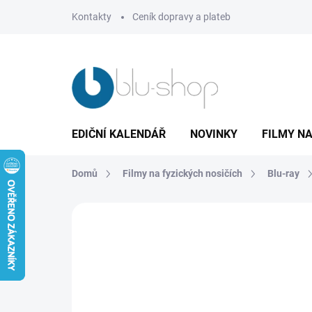
Přejít
Kontakty
Ceník dopravy a plateb
na
obsah
EDIČNÍ KALENDÁŘ
NOVINKY
FILMY NA
Domů
Filmy na fyzických nosičích
Blu-ray
1 hodnocení
Podrobnosti hodnocení
Z