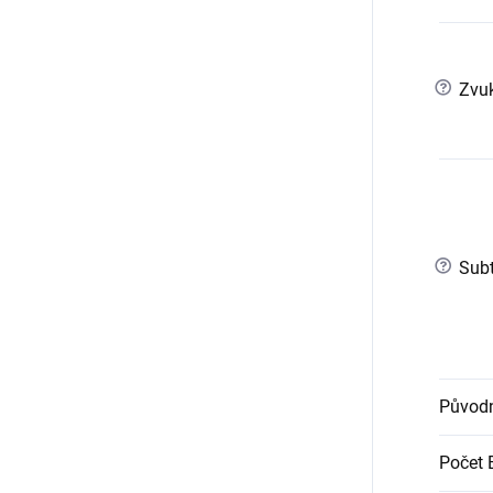
?
Zvuk
?
Subt
Původn
Počet 