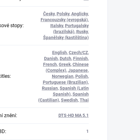
Česky
,
Polsky
,
Anglicky
,
Francouzsky (evropská)
,
ové stopy
:
Italsky
,
Portugalsky
(brazilská)
,
Rusky
,
Španělsky (kastilština)
English
,
Czech/CZ
,
Danish
,
Dutch
,
Finnish
,
French
,
Greek
,
Chinese
(Complex)
,
Japanese
,
itles
:
Norwegian
,
Polish
,
Portuguese (Brazilian)
,
Russian
,
Spanish (Latin
Spanish)
,
Spanish
(Castilian)
,
Swedish
,
Thai
í znění
:
DTS-HD MA 5.1
BD
:
1