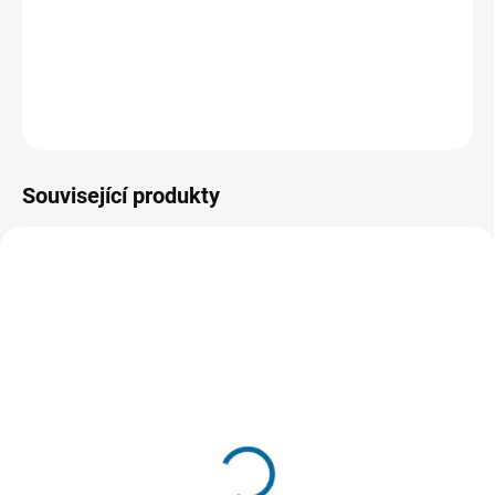
romantickému hudebnímu a tanečnímu jiskření plnění snů
spíše neuškodí.
DETAILNÍ INFORMACE
ZEPTAT SE
HLÍDAT
Související produkty
SKLADEM
SKLADEM
(1 KS)
(1 KS)
Hříšný tanec
Bez kalhot