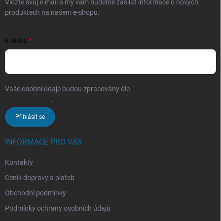
Vložte svůj e-mail a my vám budeme zasílat informace o nových
produktech na našem e-shopu.
E-MAIL
Vaše osobní údaje budou zpracovány dle
podmínek ochrany
osobních údajů
.
Přihlásit se
INFORMACE PRO VÁS
Kontakty
Ceník dopravy a plateb
Obchodní podmínky
Podmínky ochrany osobních údajů