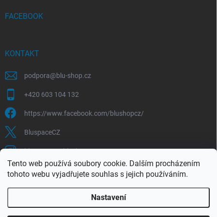
FACEBOOK
KONTAKT
podpora
@
blu-shop.cz
+420 603 104 132
https://www.facebook.com/blushopcz/
BluspaceCZ
bluspace.cz_blushop.cz
Tento web používá soubory cookie. Dalším procházením
tohoto webu vyjadřujete souhlas s jejich používáním.
Blu-space.cz
Blu-shop.cz
Štěpán Čermák
Nastavení