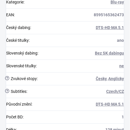
Kategorie
:
Blu-ray
EAN
:
8595165362473
Český dabing
:
DTS-HD MA 5.1
České titulky
:
ano
Slovenský dabing
:
Bez SK dabingu
Slovenské titulky
:
ne
?
Zvukové stopy
:
Česky
,
Anglicky
?
Subtitles
:
Czech/CZ
Původní znění
:
DTS-HD MA 5.1
Počet BD
:
1
Délka
:
128 minut