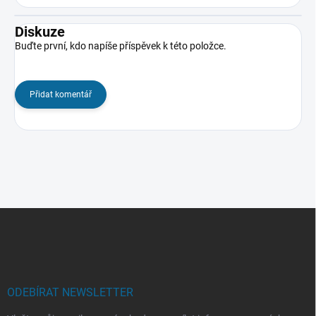
Diskuze
Buďte první, kdo napíše příspěvek k této položce.
Přidat komentář
Z
á
p
a
t
í
ODEBÍRAT NEWSLETTER