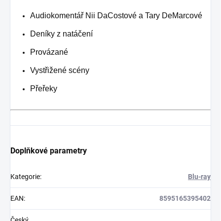
Audiokomentář Nii DaCostové a Tary DeMarcové
Deníky z natáčení
Provázané
Vystřižené scény
Přeřeky
Doplňkové parametry
Kategorie
:
Blu-ray
EAN
:
8595165395402
Český