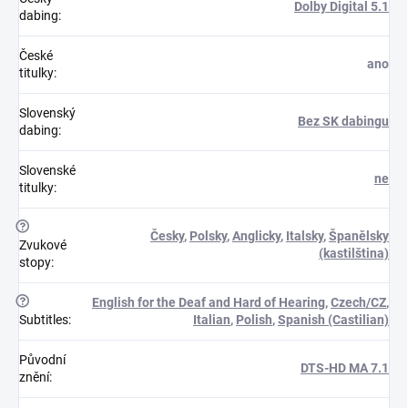
Dolby Digital 5.1
dabing
:
České
ano
titulky
:
Slovenský
Bez SK dabingu
dabing
:
Slovenské
ne
titulky
:
?
Česky
,
Polsky
,
Anglicky
,
Italsky
,
Španělsky
Zvukové
(kastilština)
stopy
:
?
English for the Deaf and Hard of Hearing
,
Czech/CZ
,
Subtitles
:
Italian
,
Polish
,
Spanish (Castilian)
Původní
DTS-HD MA 7.1
znění
: