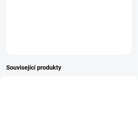
Monicy Rambeau bude mít plné ruce práce se záchranou
vesmíru, když se jejich schopnosti navzájem propojí v tu
nejméně vhodnou dobu.
DETAILNÍ INFORMACE
ZEPTAT SE
HLÍDAT
Související produkty
SKLADEM
(1 KS)
SKLADEM