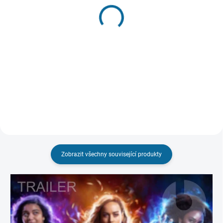
(2 KS)
Aquaman
Aquaman a ztracené
269 Kč
království
Do košíku
199 Kč
Do košíku
Zobrazit všechny související produkty