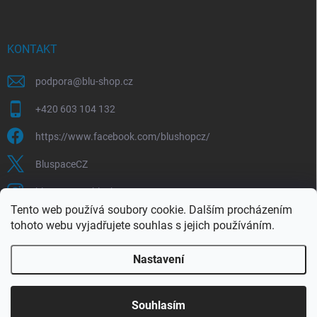
KONTAKT
podpora
@
blu-shop.cz
+420 603 104 132
https://www.facebook.com/blushopcz/
BluspaceCZ
bluspace.cz_blushop.cz
Tento web používá soubory cookie. Dalším procházením
tohoto webu vyjadřujete souhlas s jejich používáním.
Blu-space.cz
Blu-shop.cz
Štěpán Čermák
Nastavení
Copyright 2026
Blu-shop.cz
. Všechna práva vyhrazena.
Souhlasím