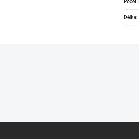
Počet 
Délka
: