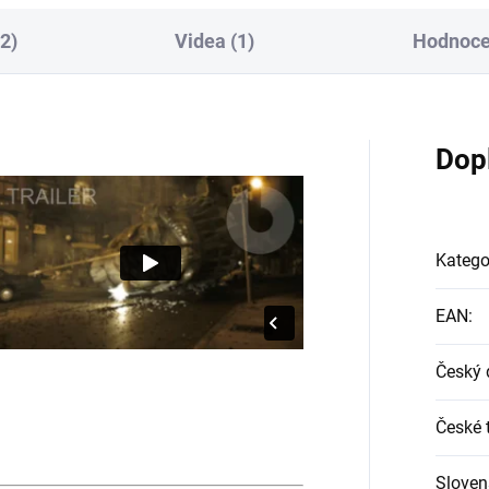
2)
Videa (1)
Hodnocen
Dop
Katego
EAN
:
Český 
České t
Sloven