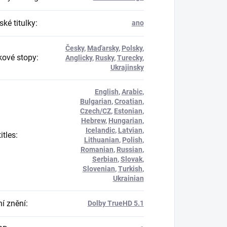
ké titulky
:
ano
Česky
,
Maďarsky
,
Polsky
,
ové stopy
:
Anglicky
,
Rusky
,
Turecky
,
Ukrajinsky
English
,
Arabic
,
Bulgarian
,
Croatian
,
Czech/CZ
,
Estonian
,
Hebrew
,
Hungarian
,
Icelandic
,
Latvian
,
itles
:
Lithuanian
,
Polish
,
Romanian
,
Russian
,
Serbian
,
Slovak
,
Slovenian
,
Turkish
,
Ukrainian
í znění
:
Dolby TrueHD 5.1