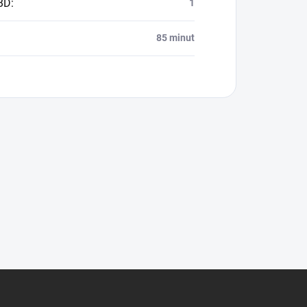
BD
:
1
85 minut