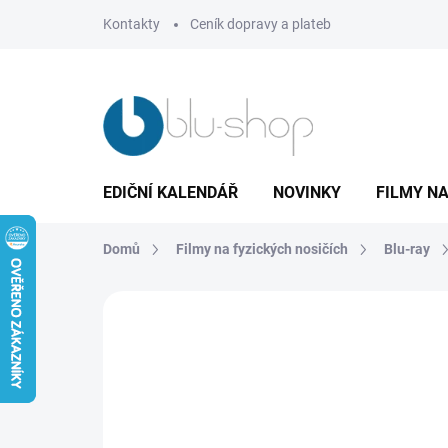
Přejít
Kontakty
Ceník dopravy a plateb
na
obsah
EDIČNÍ KALENDÁŘ
NOVINKY
FILMY NA
Domů
Filmy na fyzických nosičích
Blu-ray
4 hodnocení
Podrobnosti hodnocení
Z