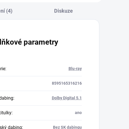
í (4)
Diskuze
lňkové parametry
rie
:
Blu-ray
8595165316216
dabing
:
Dolby Digital 5.1
itulky
:
ano
ský dabing
:
Bez SK dabingu