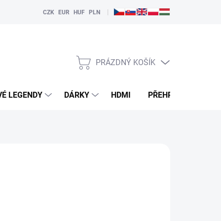
|
CZK
EUR
HUF
PLN
PRÁZDNÝ KOŠÍK
NÁKUPNÍ
KOŠÍK
VÉ LEGENDY
DÁRKY
HDMI
PŘEHRÁVAČE