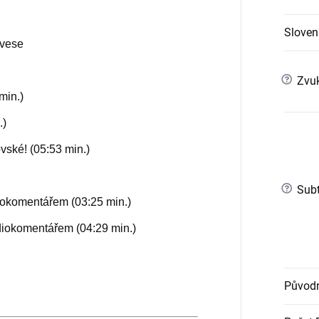
Slovens
evese
?
Zvuk
min.)
.)
ovské! (05:53 min.)
?
Subt
iokomentářem (03:25 min.)
udiokomentářem (04:29 min.)
Původn