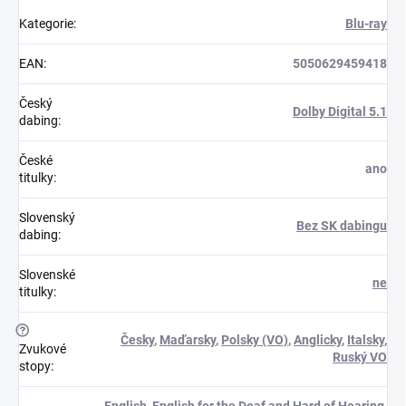
Kategorie
:
Blu-ray
EAN
:
5050629459418
Český
Dolby Digital 5.1
dabing
:
České
ano
titulky
:
Slovenský
Bez SK dabingu
dabing
:
Slovenské
ne
titulky
:
?
Česky
,
Maďarsky
,
Polsky (VO)
,
Anglicky
,
Italsky
,
Zvukové
Ruský VO
stopy
:
English
,
English for the Deaf and Hard of Hearing
,