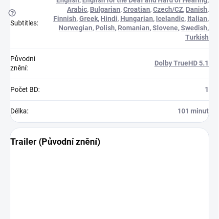
Arabic
,
Bulgarian
,
Croatian
,
Czech/CZ
,
Danish
,
?
Finnish
,
Greek
,
Hindi
,
Hungarian
,
Icelandic
,
Italian
,
Subtitles
:
Norwegian
,
Polish
,
Romanian
,
Slovene
,
Swedish
,
Turkish
Původní
Dolby TrueHD 5.1
znění
:
Počet BD
:
1
Délka
:
101 minut
Trailer (Původní znění)