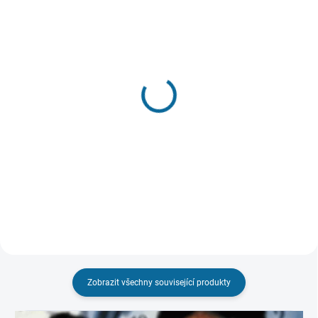
SKLADEM
(1 KS)
SKLADEM
(1 KS)
Krotitelé duchů: Odkaz
Návrat do budoucnosti
549 Kč
(Trilogie, Remaster)
Do košíku
399 Kč
Do košíku
Zobrazit všechny související produkty