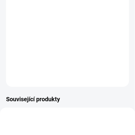
−
+
Přidat do košíku
Groundhog Day
(1993), režie:
Harold Ramis
Phil už práci moderátora dělá nějaký ten pátek. Moc ho
nebaví, když tedy jede zpravovat o oslavách Hromnic,
tváří se kysele. To navíc ještě neví, že bude ten samý den
prožívat znovu a znovu stále dokola.
DETAILNÍ INFORMACE
ZEPTAT SE
HLÍDAT
Související produkty
TIP