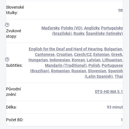
Slovenské
ne
titulky
:
?
Maďarsky
,
Polsky (VO)
,
Anglicky
,
Portugalsky
Zvukové
(brazilská)
,
Rusky
,
Španělsky (latinsky)
stopy
:
English for the Deaf and Hard of Hearing
,
Bulgarian
,
Cantonese
,
Croatian
,
Czech/CZ
,
Estonian
,
Greek
,
?
Hungarian
,
Indonesian
,
Korean
,
Latvian
,
Lithuanian
,
Subtitles
:
Mandarin (Traditional)
,
Polish
,
Portuguese
(Brazilian)
,
Romanian
,
Russian
,
Slovenian
,
Spanish
(Latin Spanish)
,
Thai
Původní
DTS-HD MA 5.1
znění
:
Délka
:
93 minut
Počet BD
:
1