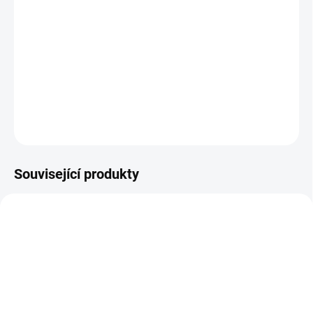
V době občanské války se u dívčí školy ve Virginii objeví
zraněný nepřátelský důstojník. Rozhodnou se mu pomoci
a pak ho předat vojákům, ale pohledný John si postupně
všechny získá na svou stranu.
DETAILNÍ INFORMACE
ZEPTAT SE
HLÍDAT
Související produkty