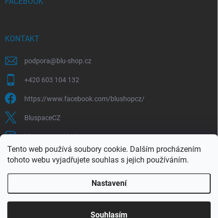
FACEBOOK
KONTAKT
podpora
@
blu-shop.cz
+420 603 104 132
https://www.facebook.com/blushopcz/
BluspaceCZ
bluspace.cz_blushop.cz
Tento web používá soubory cookie. Dalším procházením
tohoto webu vyjadřujete souhlas s jejich používáním.
Blu-space.cz
Blu-shop.cz
Štěpán Čermák
Nastavení
Copyright 2026
Blu-shop.cz
. Všechna práva vyhrazena.
Souhlasím