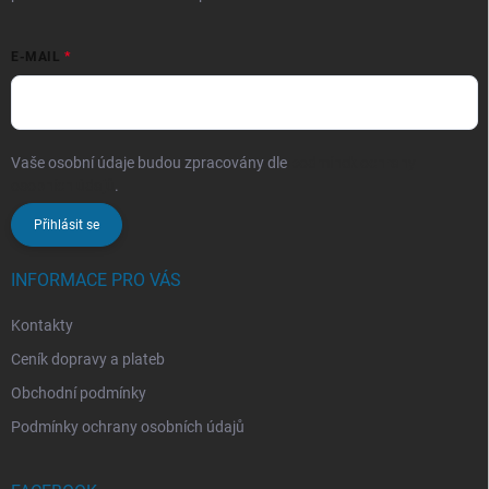
E-MAIL
Vaše osobní údaje budou zpracovány dle
podmínek ochrany
osobních údajů
.
Přihlásit se
INFORMACE PRO VÁS
Kontakty
Ceník dopravy a plateb
Obchodní podmínky
Podmínky ochrany osobních údajů