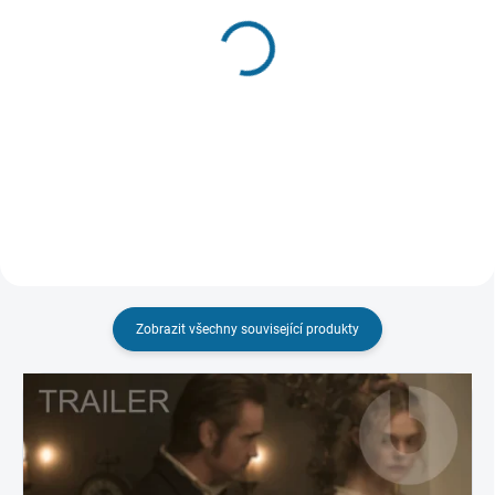
VYPRODÁNO, POUŽIJTE FUNKCI
SKLADEM
"HLÍDAT"
(1 KS)
Úkryt v Zoo
Nebezpečná laskavost
189 Kč
189 Kč
Detail
Do košíku
Zobrazit všechny související produkty